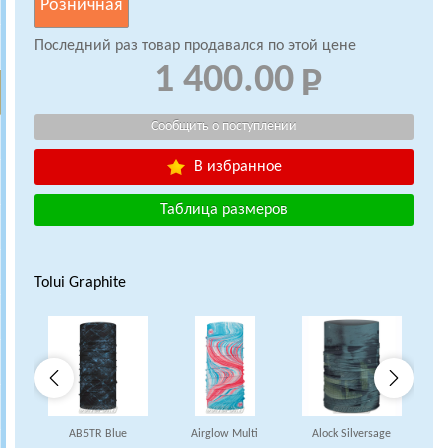
Розничная
Последний раз товар продавался по этой цене
1 400.00
В избранное
Таблица размеров
Tolui Graphite
AB5TR Blue
Airglow Multi
Alock Silversage
A