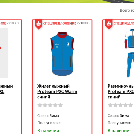
Всего т
арт.: 2210302
арт.: 2210305
НИЕ
СПЕЦПРЕДЛОЖЕНИЕ
СПЕЦПРЕДЛ
ыжный
Жилет лыжный
Разминочны
XC
Proteam PXC Warm
Proteam PX
синий
синий
Сезон:
Зима
Сезон:
Зима
Пол:
унисекс
Пол:
унисекс
В наличии
В наличии