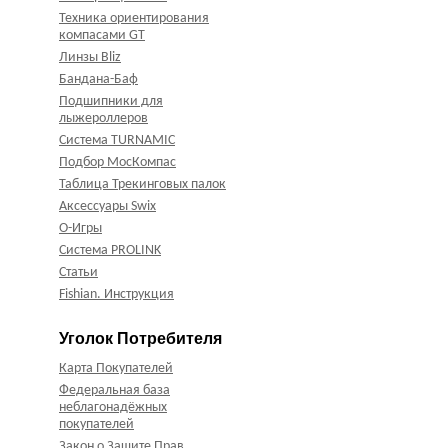
Техника ориентирования
компасами GT
Линзы Bliz
Бандана-Баф
Подшипники для
лыжероллеров
Система TURNAMIC
Подбор МосКомпас
Таблица Трекинговых палок
Аксессуары Swix
О-Игры
Система PROLINK
Статьи
Fishian. Инструкция
Уголок Потребителя
Карта Покупателей
Федеральная база
неблагонадёжных
покупателей
Закон о Защите Прав