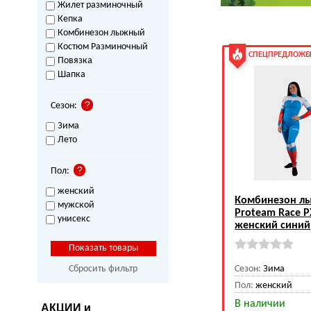
Жилет разминочный
Кепка
Комбинезон лыжный
Костюм Разминочный
СПЕЦПРЕДЛОЖЕ
Повязка
Шапка
Сезон:
Зима
Лето
Пол:
женский
Комбинезон л
мужской
Proteam Race P
унисекс
женский синий
Сбросить фильтр
Сезон:
Зима
Пол:
женский
В наличии
АКЦИИ и