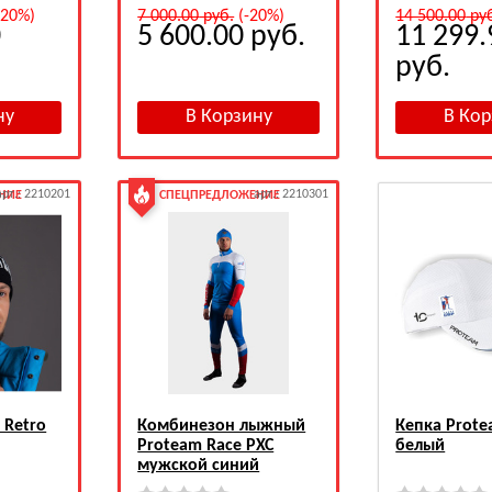
-20%)
7 000.00
руб.
(-20%)
14 500.00
ру
0
5 600.00
руб.
11 299.
руб.
арт.: 2210201
арт.: 2210301
НИЕ
СПЕЦПРЕДЛОЖЕНИЕ
 Retro
Комбинезон лыжный
Кепка Prote
Proteam Race PXC
белый
мужской синий