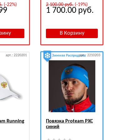
б.
(-22%)
2 100.00
руб.
(-19%)
99
1 700.00
руб.
арт.: 2220201
арт.: 2210203
Зимняя Распродажа
am Running
Повязка Proteam PXC
синий