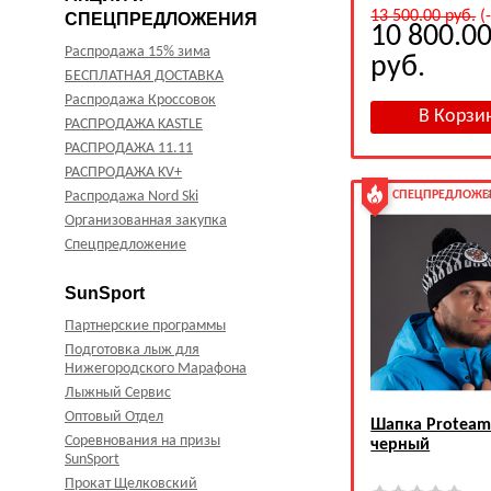
13 500.00
руб.
(
СПЕЦПРЕДЛОЖЕНИЯ
10 800.0
Распродажа 15% зима
руб.
БЕСПЛАТНАЯ ДОСТАВКА
Распродажа Кроссовок
РАСПРОДАЖА KASTLE
РАСПРОДАЖА 11.11
РАСПРОДАЖА KV+
Распродажа Nord Ski
СПЕЦПРЕДЛОЖЕ
Организованная закупка
Спецпредложение
SunSport
Партнерские программы
Подготовка лыж для
Нижегородского Марафона
Лыжный Сервис
Оптовый Отдел
Шапка Proteam
Соревнования на призы
черный
SunSport
Прокат Щелковский