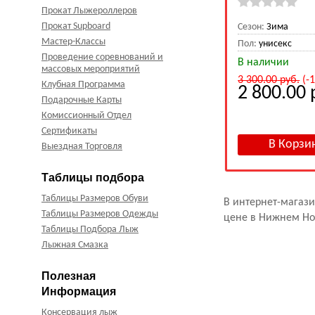
Прокат Лыжероллеров
Прокат Supboard
Сезон:
Зима
Мастер-Классы
Пол:
унисекс
Проведение соревнований и
В наличии
массовых мероприятий
3 300.00
руб.
(-
Клубная Программа
2 800.00
Подарочные Карты
Комиссионный Отдел
Сертификаты
Выездная Торговля
Таблицы подбора
Таблицы Размеров Обуви
В интернет-магази
Таблицы Размеров Одежды
цене в Нижнем Нов
Таблицы Подбора Лыж
Лыжная Смазка
Полезная
Информация
Консервация лыж