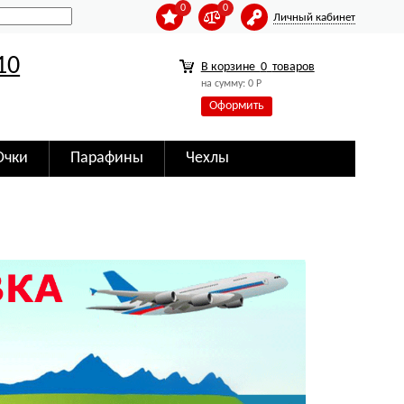
0
0
Личный кабинет
10
В корзине
0
товаров
на сумму:
0
Р
Оформить
Очки
Парафины
Чехлы