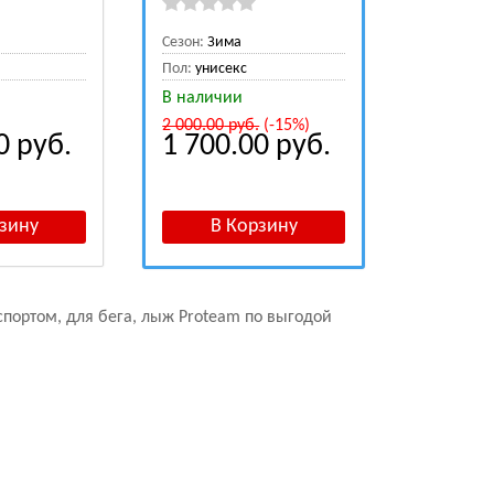
Сезон:
Зима
Пол:
унисекс
В наличии
2 000.00
руб.
(-15%)
00
руб.
1 700.00
руб.
спортом, для бега, лыж
Proteam по выгодой