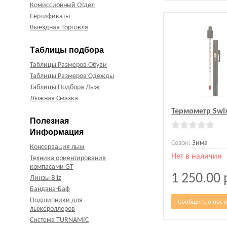
Комиссионный Отдел
Сертификаты
Выездная Торговля
Таблицы подбора
Таблицы Размеров Обуви
Таблицы Размеров Одежды
Таблицы Подбора Лыж
Лыжная Смазка
Термометр Swi
Полезная
Информация
Сезон:
Зима
Консервация лыж
Нет в наличии
Техника ориентирования
компасами GT
1 250.00
Линзы Bliz
Бандана-Баф
Подшипники для
Сообщить о пост
лыжероллеров
Система TURNAMIC