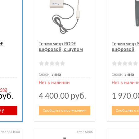
DE
Термометр RODE
Термометр 
цифровой, с щупом
цифровой
Сезон:
Зима
Сезон:
Зима
Нет в наличии
Нет в налич
15%)
руб.
4 400.00
руб.
1 970.
Сообщить о поступлении
Сообщить о 
арт.: 5541000
арт.: AR06