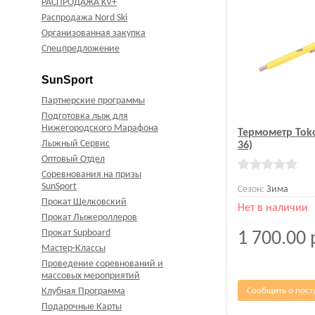
РАСПРОДАЖА KV+
Распродажа Nord Ski
Организованная закупка
Спецпредложение
SunSport
Партнерские программы
Подготовка лыж для
Нижегородского Марафона
Термометр Toko
Лыжный Сервис
36)
Оптовый Отдел
Соревнования на призы
SunSport
Сезон:
Зима
Прокат Щелковский
Нет в наличии
Прокат Лыжероллеров
Прокат Supboard
1 700.00
Мастер-Классы
Проведение соревнований и
массовых мероприятий
Сообщить о пост
Клубная Программа
Подарочные Карты