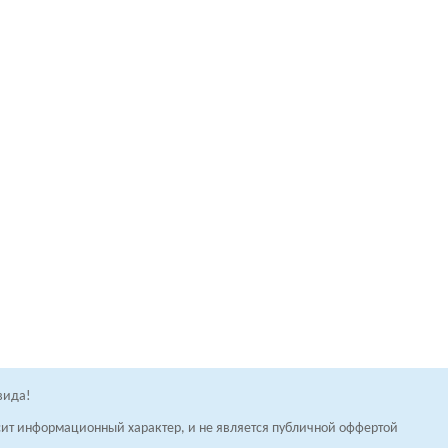
вида!
осит информационный характер, и не является публичной оффертой