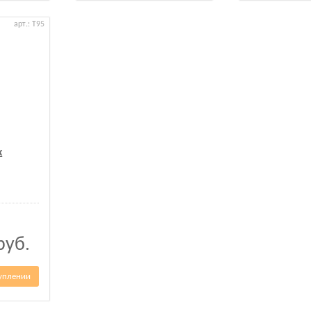
арт.: T95
x
руб.
уплении