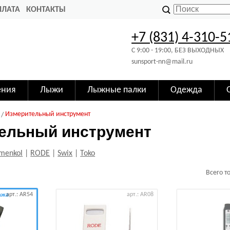
ПЛАТА
КОНТАКТЫ
+7 (831) 4-310-5
C 9:00 - 19:00, БЕЗ ВЫХОДНЫХ
sunsport-nn@mail.ru
ения
Лыжи
Лыжные палки
Одежда
Измерительный инструмент
ельный инструмент
menkol
|
RODE
|
Swix
|
Toko
Всего т
арт.: AR54
арт.: AR08
ажа