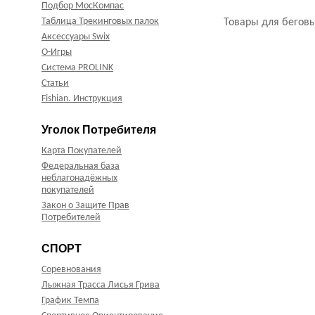
Подбор МосКомпас
Таблица Трекинговых палок
Товары для беговы
Аксессуары Swix
О-Игры
Система PROLINK
Статьи
Fishian. Инструкция
Уголок Потребителя
Карта Покупателей
Федеральная база
неблагонадёжных
покупателей
Закон о Защите Прав
Потребителей
СПОРТ
Соревнования
Лыжная Трасса Лисья Грива
График Темпа