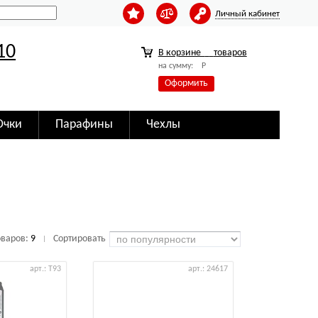
Личный кабинет
10
В корзине
товаров
на сумму:
Р
Оформить
Очки
Парафины
Чехлы
оваров:
9
Сортировать
|
арт.: T93
арт.: 24617