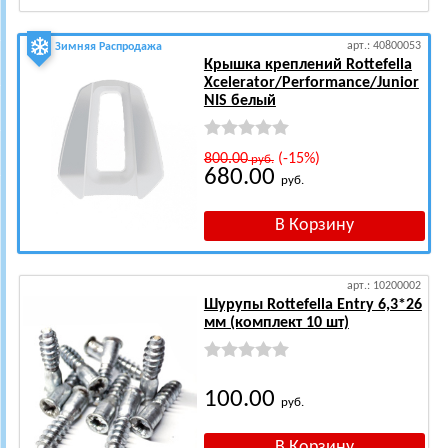
арт.: 40800053
Зимняя Распродажа
Крышка креплений Rottefella
Xcelerator/Performance/Junior
NIS белый
800.00
(-15%)
руб.
680.00
руб.
арт.: 10200002
Шурупы Rottefella Entry 6,3*26
мм (комплект 10 шт)
100.00
руб.