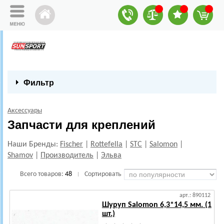
Фильтр
Аксессуары
Запчасти для креплений
Наши Бренды:
Fischer
|
Rottefella
|
STC
|
Salomon
|
Shamov
|
Производитель
|
Эльва
Всего товаров:
48
Сортировать
|
арт.: 890112
Шуруп Salomon 6,3*14,5 мм. (1
шт.)