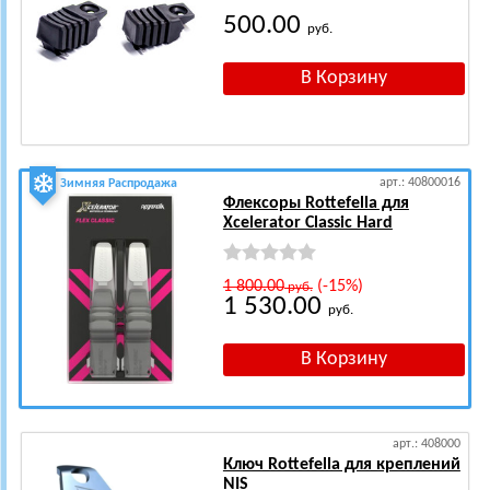
500.00
руб.
арт.: 40800016
Зимняя Распродажа
Флексоры Rottefella для
Xcelerator Classic Hard
1 800.00
(-15%)
руб.
1 530.00
руб.
арт.: 408000
Ключ Rottefella для креплений
NIS