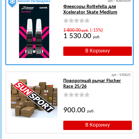
арт.: 40800004
Зимняя Распродажа
Флексоры Rottefella для
Xcelerator Skate Medium
1 800.00
(-15%)
руб.
1 530.00
руб.
арт.: S90625
Поворотный рычаг Fischer
Race 25/26
900.00
руб.