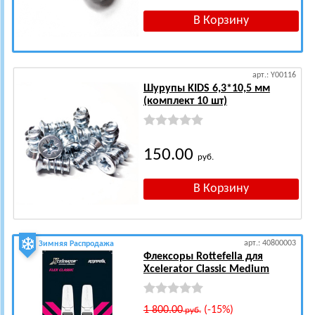
арт.: Y00116
Шурупы KIDS 6,3*10,5 мм
(комплект 10 шт)
150.00
руб.
арт.: 40800003
Зимняя Распродажа
Флексоры Rottefella для
Xcelerator Classic Medium
1 800.00
(-15%)
руб.