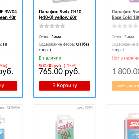
HF BW04
Парафин Swix CH10
Парафин Swi
reen 40г
(+10-0) yellow 60г
Base Cold 18
Сезон:
Зима
Сезон:
Зима
а:
HF
Содержание фтора:
CH (без
Содержание ф
фтора)
фтора)
В наличии
Нет в налич
15%)
900.00
руб.
(-15%)
руб.
765.00
руб.
1 800.
Сообщить о 
арт.: CH06X-6
арт.: CH04