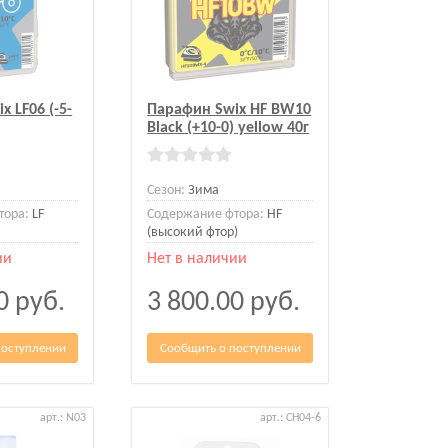
 LF06 (-5-
Парафин Swix HF BW10
Black (+10-0) yellow 40г
Сезон:
Зима
тора:
LF
Содержание фтора:
HF
(высокий фтор)
ии
Нет в наличии
00
руб.
3 800.00
руб.
поступлении
Сообщить о поступлении
арт.: N03
арт.: CH04-6