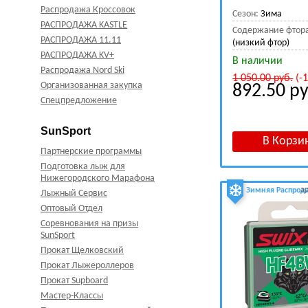
Распродажа Кроссовок
Сезон:
Зима
РАСПРОДАЖА KASTLE
Содержание фтор
РАСПРОДАЖА 11.11
(низкий фтор)
РАСПРОДАЖА KV+
В наличии
Распродажа Nord Ski
1 050.00
руб.
(-
Организованная закупка
892.50
ру
Спецпредложение
SunSport
Партнерские программы
Подготовка лыж для
Нижегородского Марафона
а
Зимняя Распрод
Лыжный Сервис
Оптовый Отдел
Соревнования на призы
SunSport
Прокат Щелковский
Прокат Лыжероллеров
Прокат Supboard
Мастер-Классы