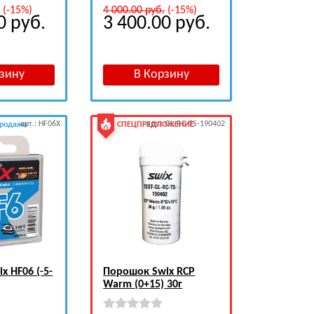
.
(-15%)
4 000.00
руб.
(-15%)
00
руб.
3 400.00
руб.
арт.: HF06X
арт.: GL-RC-TS-190402
продажа
СПЕЦПРЕДЛОЖЕНИЕ
x HF06 (-5-
Порошок Swix RCP
Warm (0+15) 30г