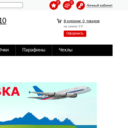
0
0
Личный кабинет
10
В корзине
0
товаров
на сумму:
0
Р
Оформить
Очки
Парафины
Чехлы