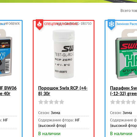
Всего то
рт.: HF06BWX
арт.: GL-RC-CG-180710
ажа
СПЕЦПРЕДЛОЖЕНИЕ
Зимняя Рас
HF BW06
Порошок Swix RCP (+4-
Парафин Sw
ue 40г
8) 30г
(-12-32) gree
Сезон:
Зима
Сезон:
Зима
а:
HF
Содержание фтора:
HF
Содержание ф
(высокий фтор)
(высокий фтор
В наличии
В наличии