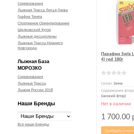
Соревнования
Лыжная Трасса Лисья Грива
График Темпа
Спортивное Ориентирование
Щелковский Хутор
Лыжные дисциплины
Лыжные Трассы Нижнего
Новгорода
Парафин Swix L
4) red 180г
Лыжная База
МОРОЗКО
Соревнования
Лыжные Трассы
Сезон:
Зима
Лыжня России 2018
Содержание фтор
(низкий фтор)
Наши Бренды
Нет в наличии
1 700.00
Все наши Бренды
Сообщить о пост