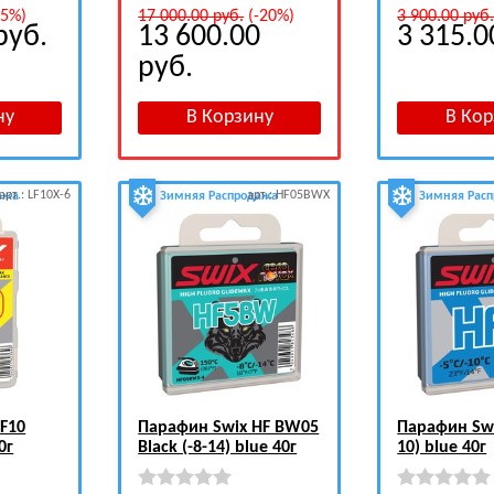
15%)
17 000.00
руб.
(-20%)
3 900.00
руб
руб.
13 600.00
3 315.
руб.
арт.: LF10X-6
арт.: HF05BWX
ажа
Зимняя Распродажа
Зимняя Рас
F10
Парафин Swix HF BW05
Парафин Swi
0г
Black (-8-14) blue 40г
10) blue 40г