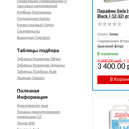
Проведение соревнований и
массовых мероприятий
Парафин Swix 
Клубная Программа
Black (-12-32) g
Подарочные Карты
Комиссионный Отдел
Сертификаты
Сезон:
Зима
Выездная Торговля
Содержание фтор
(высокий фтор)
Таблицы подбора
В наличии
Таблицы Размеров Обуви
4 000.00
руб.
(-
3 400.00
Таблицы Размеров Одежды
Таблицы Подбора Лыж
Лыжная Смазка
Полезная
Информация
Консервация лыж
Техника ориентирования
компасами GT
Линзы Bliz