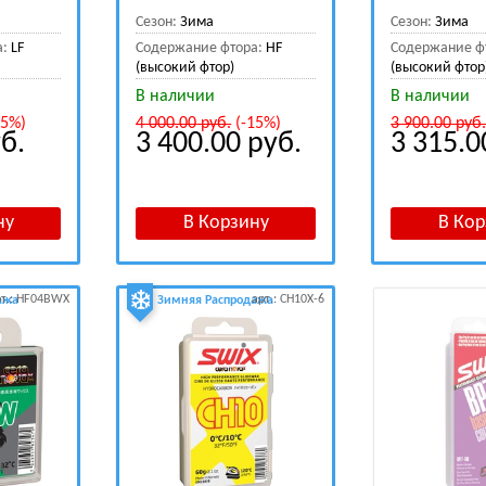
Сезон:
Зима
Сезон:
Зима
а:
LF
Содержание фтора:
HF
Содержание ф
(высокий фтор)
(высокий фтор
В наличии
В наличии
15%)
4 000.00
руб.
(-15%)
3 900.00
руб
б.
3 400.00
руб.
3 315.
рт.: HF04BWX
арт.: CH10X-6
ажа
Зимняя Распродажа