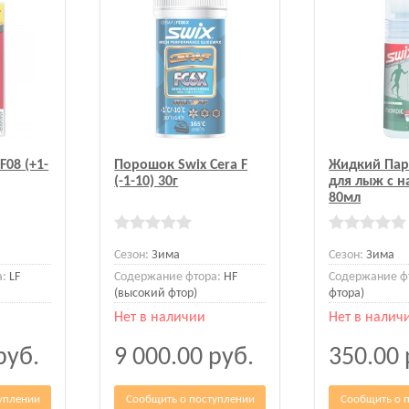
F08 (+1-
Порошок Swix Cera F
Жидкий Пар
(-1-10) 30г
для лыж с н
80мл
Сезон:
Зима
Сезон:
Зима
а:
LF
Содержание фтора:
HF
Содержание ф
(высокий фтор)
фтора)
Нет в наличии
Нет в налич
руб.
9 000.00
руб.
350.00
уплении
Сообщить о поступлении
Сообщить о 