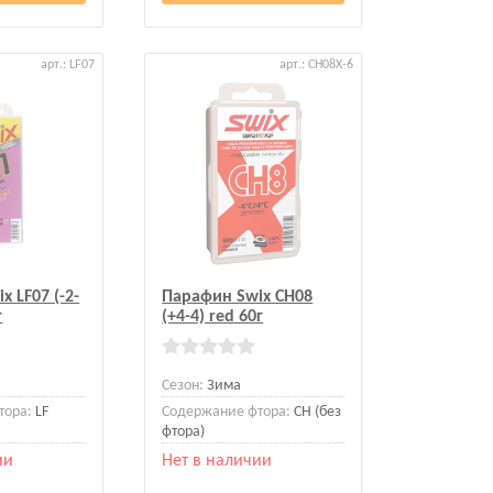
арт.: LF07
арт.: CH08X-6
 LF07 (-2-
Парафин Swix CH08
г
(+4-4) red 60г
Сезон:
Зима
тора:
LF
Содержание фтора:
CH (без
фтора)
ии
Нет в наличии