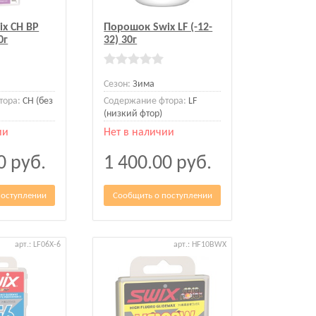
x CH BP
Порошок Swix LF (-12-
0г
32) 30г
Сезон:
Зима
тора:
CH (без
Содержание фтора:
LF
(низкий фтор)
ии
Нет в наличии
00
руб.
1 400.00
руб.
поступлении
Сообщить о поступлении
арт.: LF06X-6
арт.: HF10BWX