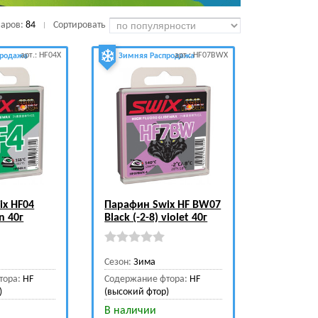
варов:
84
Сортировать
|
арт.: HF04X
арт.: HF07BWX
продажа
Зимняя Распродажа
ix HF04
Парафин Swix HF BW07
n 40г
Black (-2-8) violet 40г
Сезон:
Зима
тора:
HF
Содержание фтора:
HF
)
(высокий фтор)
В наличии