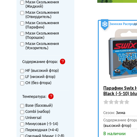
Мази Скольжения
(Жидкий)
Мази Скольжения
(Отвердитель)
Мази Скольжения
а
Зимняя Распрод
(Парафин)
Мази Скольжения
(Порошок)
Мази Скольжения
(Ускоритель)
Содержание фтора:
HF (высокий фтор)
LF (низкий фтор)
CH (без фтора)
Парафин Swix 
Black (-5-10) bl
Температура:
Base (базовый)
Combi (набор)
Сезон:
Зима
Universal
Содержание фтор
Минусовая (-5-14)
(высокий фтор)
Переходная (+4-4)
В наличии
Средний Минус (-2-8)