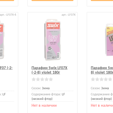
арт.: LF07X-6
арт.: LF07X
07 (-2-
Парафин Swix LF07X
Парафин Swix
(-2-8) violet 180г
8) violet 180
Сезон:
Зима
Сезон:
Зима
а:
LF
Содержание фтора:
LF
Содержание ф
(низкий фтор)
(низкий фтор)
Нет в наличии
Нет в налич