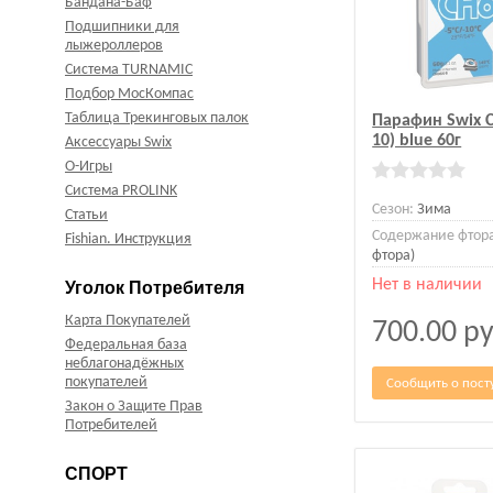
Бандана-Баф
Подшипники для
лыжероллеров
Система TURNAMIC
Подбор МосКомпас
Таблица Трекинговых палок
Парафин Swix C
10) blue 60г
Аксессуары Swix
О-Игры
Система PROLINK
Сезон:
Зима
Статьи
Содержание фтор
Fishian. Инструкция
фтора)
Нет в наличии
Уголок Потребителя
Карта Покупателей
700.00
ру
Федеральная база
неблагонадёжных
покупателей
Сообщить о пост
Закон о Защите Прав
Потребителей
СПОРТ