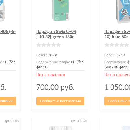
H06 (-5-
Парафин Swix CH04
Парафин Swix
(-10-32) green 180г
10) blue 60г
Сезон:
Зима
Сезон:
Зима
а:
CH (без
Содержание фтора:
CH (без
Содержание ф
фтора)
(низкий фтор)
Нет в наличии
Нет в налич
б.
700.00
руб.
1 050.
уплении
Сообщить о поступлении
Сообщить о 
арт.: LF08
арт.: FC06X