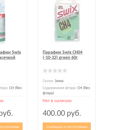
афин Swix
Парафин Swix CH04
асечкой
(-10-32) green 60г
Сезон:
Зима
тора:
CH (без
Содержание фтора:
CH (без
фтора)
ии
Нет в наличии
руб.
400.00
руб.
поступлении
Сообщить о поступлении