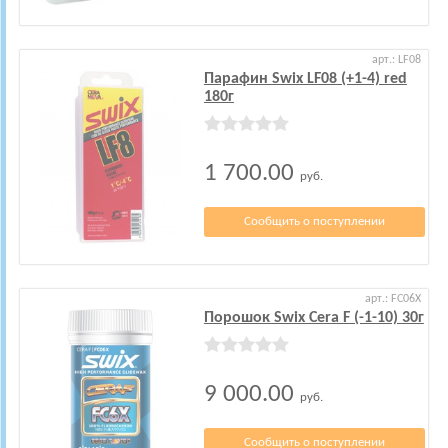
арт.: LF08
Парафин Swix LF08 (+1-4) red
180г
1 700.00
руб.
Сообщить о поступлении
арт.: FC06X
Порошок Swix Cera F (-1-10) 30г
9 000.00
руб.
Сообщить о поступлении