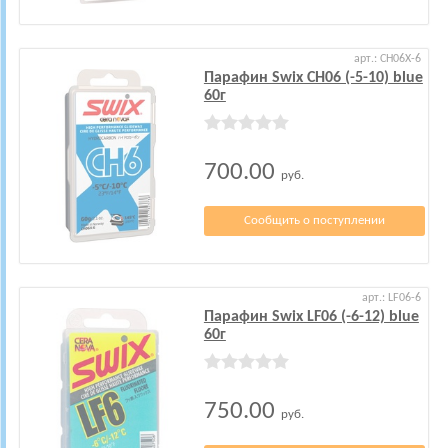
арт.: CH06X-6
Парафин Swix CH06 (-5-10) blue
60г
700.00
руб.
Сообщить о поступлении
арт.: LF06-6
Парафин Swix LF06 (-6-12) blue
60г
750.00
руб.