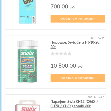
700.00
руб.
Сообщить о поступлении
арт.: FC04X
Порошок Swix Cera F (-10-20)
30г
10 800.00
руб.
Сообщить о поступлении
арт.: CH12X-6
Парафин Swix CH12 (CH6X /
CH7X / CH8X) combi 60г