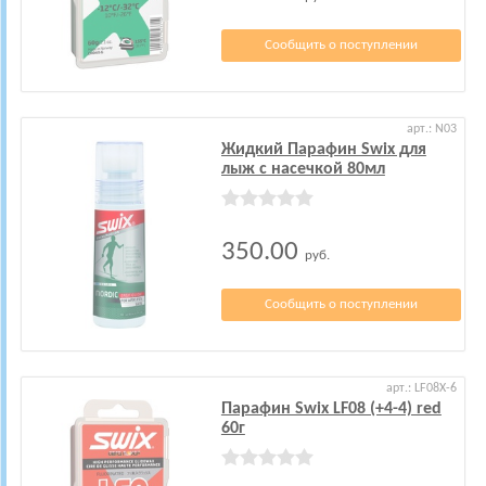
Сообщить о поступлении
арт.: N03
Жидкий Парафин Swix для
лыж с насечкой 80мл
350.00
руб.
Сообщить о поступлении
арт.: LF08X-6
Парафин Swix LF08 (+4-4) red
60г