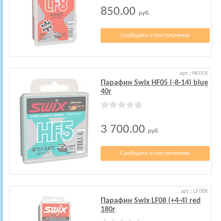
850.00
руб.
Сообщить о поступлении
арт.: HF05X
Парафин Swix HF05 (-8-14) blue
40г
3 700.00
руб.
Сообщить о поступлении
арт.: LF08X
Парафин Swix LF08 (+4-4) red
180г