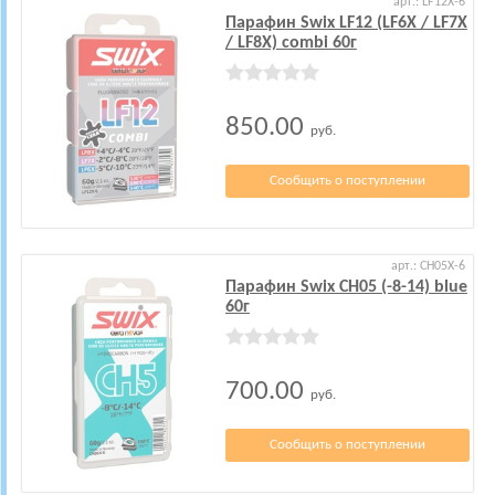
арт.: LF12X-6
Парафин Swix LF12 (LF6X / LF7X
/ LF8X) combi 60г
850.00
руб.
Сообщить о поступлении
арт.: CH05X-6
Парафин Swix CH05 (-8-14) blue
60г
700.00
руб.
Сообщить о поступлении