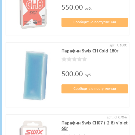
550.00
руб.
Сообщить о поступлении
арт.: U180C
Парафин Swix CH Cold 180г
500.00
руб.
Сообщить о поступлении
арт.: CH07X-6
Парафин Swix CH07 (-2-8) violet
60г