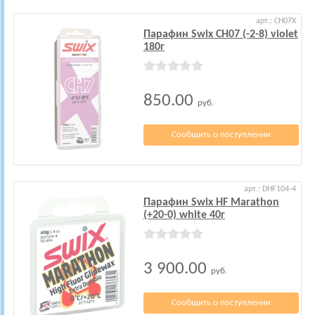
арт.: CH07X
Парафин Swix CH07 (-2-8) violet
180г
850.00
руб.
Сообщить о поступлении
арт.: DHF104-4
Парафин Swix HF Marathon
(+20-0) white 40г
3 900.00
руб.
Сообщить о поступлении