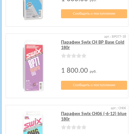
руб.
Сообщить о поступлении
арт.: BP077-18
Парафин Swix CH BP Base Cold
180г
1 800.00
руб.
Сообщить о поступлении
арт.: CH06
Парафин Swix CH06 (-6-12) blue
180г