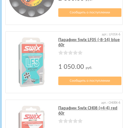
Сообщить о поступлении
арт.: LF05X-6
Парафин Swix LF05 (-8-14) blue
60г
1 050.00
руб.
Сообщить о поступлении
арт.: CH08X-6
Парафин Swix CH08 (+4-4) red
60г