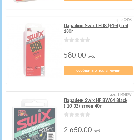
арт.: CH08
Парафин Swix CH08 (+1-4) red
180г
580.00
руб.
Сообщить о поступлении
арт.: HF04BW
Парафин Swix HF BW04 Black
(-10-32) green 40г
2 650.00
руб.