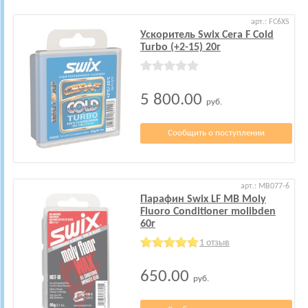
арт.: FC6XS
Ускоритель Swix Cera F Cold
Turbo (+2-15) 20г
5 800.00
руб.
Сообщить о поступлении
арт.: MB077-6
Парафин Swix LF MB Moly
Fluoro Conditioner molibden
60г
1 отзыв
650.00
руб.