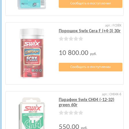
Сообщить о поступлении
арт.: FC08X
Порошок Swix Cera F (+4-3) 30г
10 800.00
руб.
Сообщить о поступлении
арт.: CH04X-6
Парафин Swix CH04 (-12-32)
green 60г
550.00
руб.