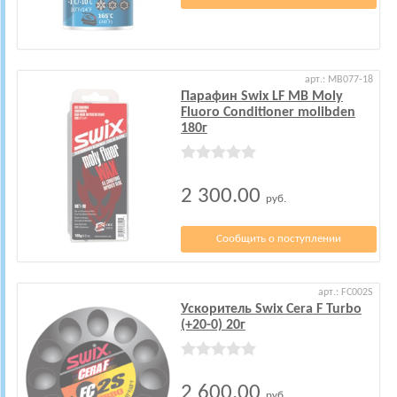
арт.: MB077-18
Парафин Swix LF MB Moly
Fluoro Conditioner molibden
180г
2 300.00
руб.
Сообщить о поступлении
арт.: FC002S
Ускоритель Swix Cera F Turbo
(+20-0) 20г
2 600.00
руб.