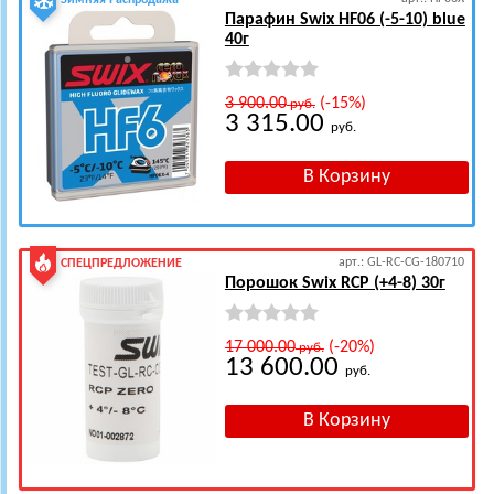
Зимняя Распродажа
Парафин Swix HF06 (-5-10) blue
40г
3 900.00
(-15%)
руб.
3 315.00
руб.
арт.: GL-RC-CG-180710
СПЕЦПРЕДЛОЖЕНИЕ
Порошок Swix RCP (+4-8) 30г
17 000.00
(-20%)
руб.
13 600.00
руб.