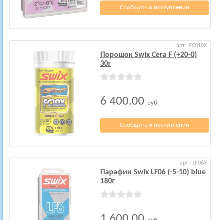
Сообщить о поступлении
арт.: FC010X
Порошок Swix Cera F (+20-0)
30г
6 400.00
руб.
Сообщить о поступлении
арт.: LF06X
Парафин Swix LF06 (-5-10) blue
180г
1 600.00