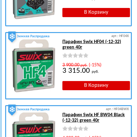
арт.: HF04X
Зимняя Распродажа
Парафин Swix HF04 (-12-32)
green 40г
3 900.00
(-15%)
руб.
3 315.00
руб.
арт.: HF04BWX
Зимняя Распродажа
Парафин Swix HF BW04 Black
(-12-32) green 40г