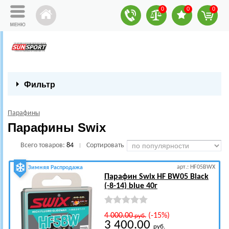
0
0
0
Фильтр
Парафины
Парафины Swix
Всего товаров:
84
Сортировать
|
арт.: HF05BWX
Зимняя Распродажа
Парафин Swix HF BW05 Black
(-8-14) blue 40г
4 000.00
(-15%)
руб.
3 400.00
руб.