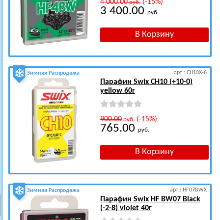
4 000.00
(-15%)
руб.
3 400.00
руб.
арт.: CH10X-6
Зимняя Распродажа
Парафин Swix CH10 (+10-0)
yellow 60г
900.00
(-15%)
руб.
765.00
руб.
арт.: HF07BWX
Зимняя Распродажа
Парафин Swix HF BW07 Black
(-2-8) violet 40г