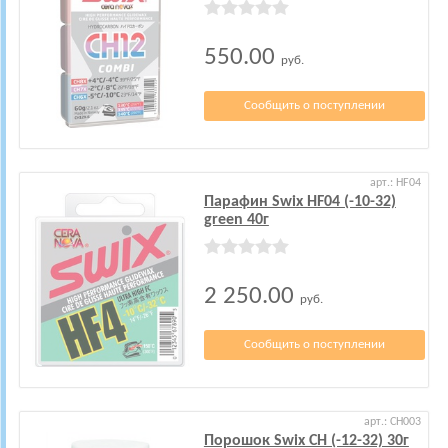
550.00
руб.
Сообщить о поступлении
арт.: HF04
Парафин Swix HF04 (-10-32)
green 40г
2 250.00
руб.
Сообщить о поступлении
арт.: CH003
Порошок Swix CH (-12-32) 30г