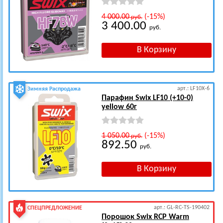
4 000.00
(-15%)
руб.
3 400.00
руб.
арт.: LF10X-6
Зимняя Распродажа
Парафин Swix LF10 (+10-0)
yellow 60г
1 050.00
(-15%)
руб.
892.50
руб.
арт.: GL-RC-TS-190402
СПЕЦПРЕДЛОЖЕНИЕ
Порошок Swix RCP Warm