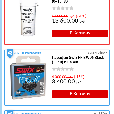
(0+15) 30г
17 000.00
(-20%)
руб.
13 600.00
руб.
арт.: HF06BWX
Зимняя Распродажа
Парафин Swix HF BW06 Black
(-5-10) blue 40г
4 000.00
(-15%)
руб.
3 400.00
руб.
арт.: HF06X