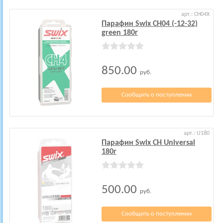
арт.: CH04X
Парафин Swix CH04 (-12-32)
green 180г
850.00
руб.
Сообщить о поступлении
арт.: U180
Парафин Swix CH Universal
180г
500.00
руб.
Сообщить о поступлении