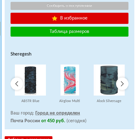
В избранное
Таблица размеров
Sheregesh
AB5TR Blue
Airglow Multi
Alock Silversage
A
Ваш город:
Город не определен
Почта России
от 450 руб.
(сегодня)