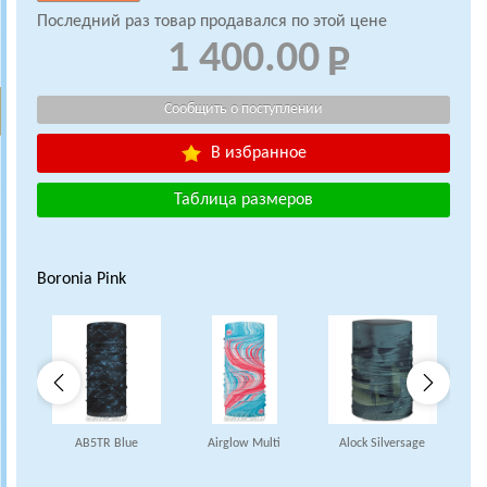
Последний раз товар продавался по этой цене
1 400.00
В избранное
Таблица размеров
Boronia Pink
AB5TR Blue
Airglow Multi
Alock Silversage
A