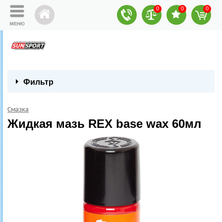
0
0
0
Фильтр
Смазка
Жидкая мазь REX base wax 60мл