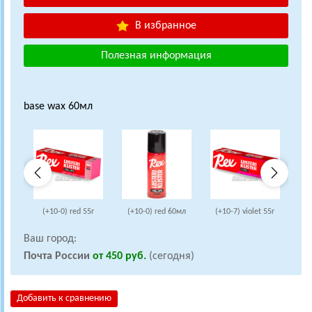
В избранное
Полезная информация
base wax 60мл
(+10-0) red 55г
(+10-0) red 60мл
(+10-7) violet 55г
(+
Ваш город:
Почта России
от 450 руб.
(сегодня)
Добавить к сравнению