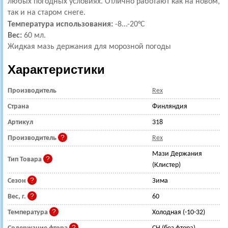
любых погодных условиях. Отлично работают как на новом,
так и на старом снеге.
Температура использования:
-8
...-20°С
Вес:
60 мл.
Жидкая маз
ь
держания для морозной погоды
Характеристики
Производитель
Rex
Страна
Финляндия
Артикул
318
Производитель
Rex
Мази Держания
Тип Товара
(Клистер)
Сезон
Зима
Вес, г.
60
Температура
Холодная (-10-32)