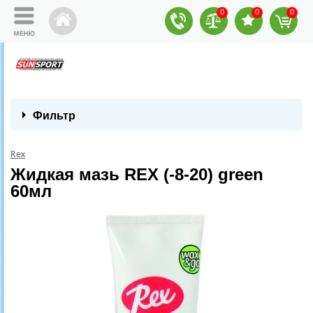
0
0
0
Фильтр
Rex
Жидкая мазь REX (-8-20) green
60мл