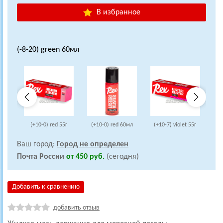
В избранное
(-8-20) green 60мл
(+10-0) red 55г
(+10-0) red 60мл
(+10-7) violet 55г
(+
Ваш город:
Город не определен
Почта России
от 450 руб.
(сегодня)
Добавить к сравнению
добавить отзыв