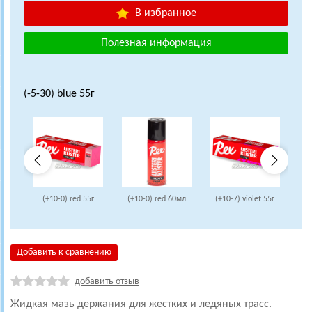
В избранное
Полезная информация
(-5-30) blue 55г
(+10-0) red 55г
(+10-0) red 60мл
(+10-7) violet 55г
(+
Добавить к сравнению
добавить отзыв
Жидкая мазь держания для жестких и ледяных трасс.