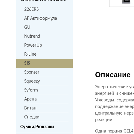
226ERS
AF Актиформула
GU
Nutrend
PowerUp
R-Line
SIS
Sponser
Описание
Squeezy
Энергетические у
Syform
энергией и сниже
Арена
Углеводы, содержа
поддержание энер
Витан
центральную нерв
Снедки
реакции.
Сумки,Рюкзаки
Одна порция GEL
4