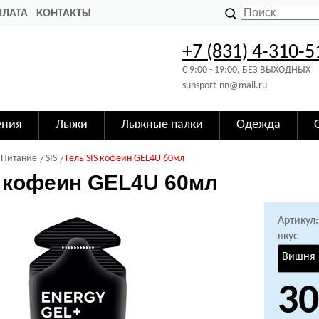
ПЛАТА
КОНТАКТЫ
+7 (831) 4-310-5
C 9:00 - 19:00, БЕЗ ВЫХОДНЫХ
sunsport-nn@mail.ru
ения
Лыжи
Лыжные палки
Одежда
 Питание
SIS
Гель SIS кофеин GEL4U 60мл
S кофеин GEL4U 60мл
Артикул:
вкус
Вишня
30