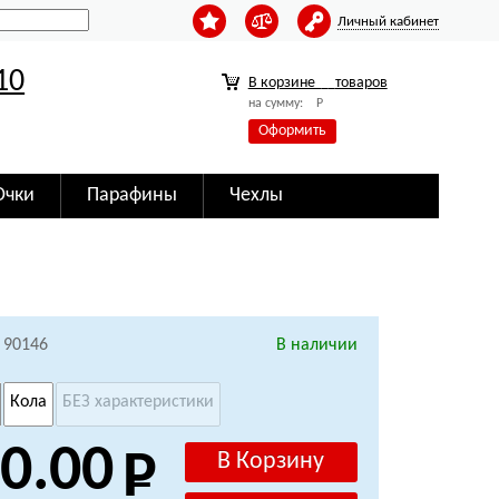
Личный кабинет
10
В корзине
товаров
на сумму:
Р
Оформить
Очки
Парафины
Чехлы
 90146
В наличии
Кола
БЕЗ характеристики
0.00