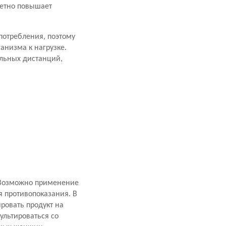
метно повышает
потребления, поэтому
анизма к нагрузке.
ельных дистанций,
. Возможно применение
я противопоказания. В
ровать продукт на
ультироваться со