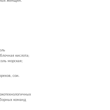
нных женщин.
оль
блочная кислота;
соль морская;
рехов, сои.
сокотехнологичных
сборных команд