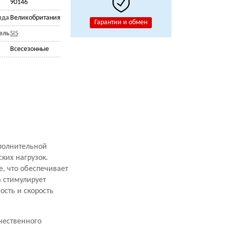
90146
нда
Великобритания
Гарантии и обмен
ель
SIS
Всесезонные
полнительной
ких нагрузок.
е, что обеспечивает
 стимулирует
сть и скорость
чественного