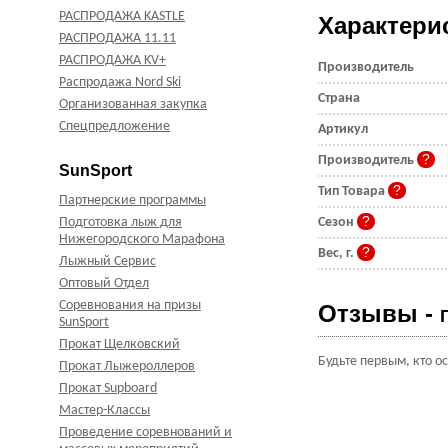
РАСПРОДАЖА KASTLE
Характери
РАСПРОДАЖА 11.11
РАСПРОДАЖА KV+
Производитель
Распродажа Nord Ski
Страна
Организованная закупка
Спецпредложение
Артикул
Производитель
SunSport
Тип Товара
Партнерские программы
Подготовка лыж для
Сезон
Нижегородского Марафона
Вес, г.
Лыжный Сервис
Оптовый Отдел
Соревнования на призы
Отзывы -
SunSport
Прокат Щелковский
Будьте первым, кто о
Прокат Лыжероллеров
Прокат Supboard
Мастер-Классы
Проведение соревнований и