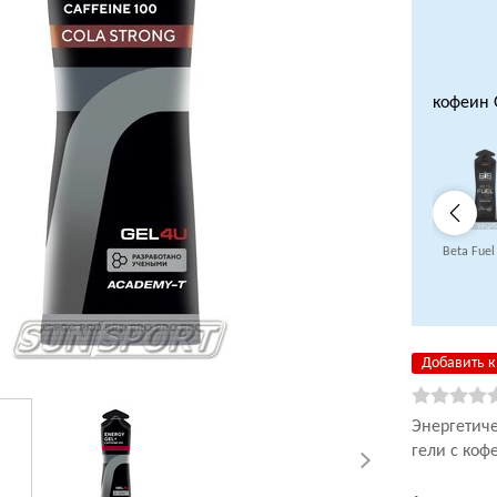
кофеин 
Beta Fuel
Добавить к
Энергетич
гели с коф