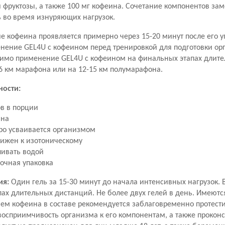
 фруктозы, а также 100 мг кофеина. Сочетание компонентов за
ь во время изнуряющих нагрузок.
 кофеина проявляется примерно через 15-20 минут после его у
енение GEL
4U
с кофеином перед тренировкой для подготовки орг
стимо применение GEL
4U
с кофеином на финальных этапах длит
6 км марафона или на 12-15 км полумарафона.
ности:
ов в порции
ина
тро усваивается организмом
лижен к изотоническому
пивать водой
рочная упаковка
ия:
Один гель за 15-30 минут до начала интенсивных нагрузок
ах длительных дистанций. Не более двух гелей в день. Имеютс
ем кофеина в составе рекомендуется заблаговременно протести
сприимчивость организма к его компонентам, а также проконс