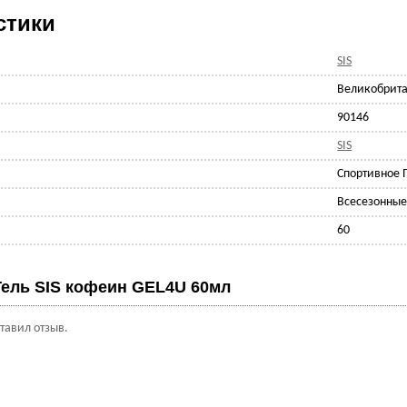
стики
SIS
Великобрит
90146
SIS
Спортивное 
Всесезонны
60
Гель SIS кофеин GEL4U 60мл
ставил отзыв.