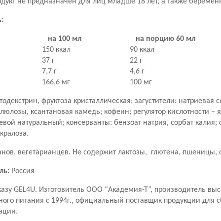
одукт не предназначен для лиц младше 18 лет, а также береме
:
на 100 мл
на порцию 60 мл
150 ккал
90 ккал
37 г
22 г
7,7 г
4,6 г
166,6 мг
100 мг
тодекстрин, фруктоза кристаллическая; загустители: натриевая с
юлозы, ксантановая камедь; кофеин; регулятор кислотности – я
вой натуральный; консерванты: бензоат натрия, сорбат калия; 
укралоза.
нов, вегетарианцев. Не содержит лактозы, глютена, пшеницы, о
ль:
Россия
казу GEL
4U
. Изготовитель ООО “Академия-Т”, производитель вы
ного питания с 1994г., официальный поставщик продукции для 
ации.