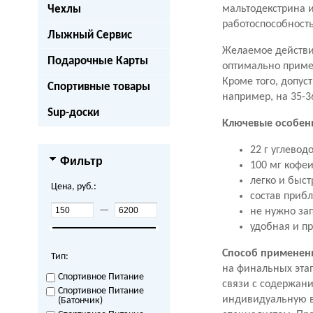
Чехлы
мальтодекстрина и
работоспособност
Лыжный Сервис
Желаемое действие
Подарочные Карты
оптимально прим
Кроме того, допу
Спортивные товары
например, на 35-3
Sup-доски
Ключевые особен
22 г углевод
Фильтр
100 мг кофе
легко и быс
Цена, руб.:
состав приб
—
не нужно за
удобная и п
Способ применен
Тип:
на финальных этап
Спортивное Питание
связи с содержани
Спортивное Питание
индивидуальную во
(Батончик)