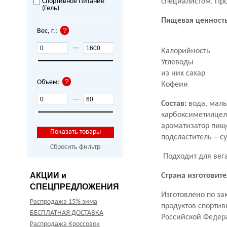
Спортивное Питание
специалистом. Пр
(Гель)
Пищевая ценность
Вес, г.:
—
Калорийность
Углеводы
из них сахар
Объем:
Кофеин
—
Состав:
вода, маль
карбоксиметилцелл
ароматизатор пище
подсластитель – с
Сбросить фильтр
Подходит для вега
АКЦИИ и
Страна изготовите
СПЕЦПРЕДЛОЖЕНИЯ
Изготовлено по за
Распродажа 15% зима
продуктов спортив
БЕСПЛАТНАЯ ДОСТАВКА
Российской Федер
Распродажа Кроссовок