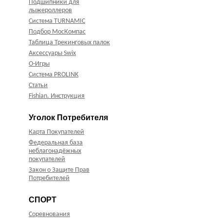
Подшипники для
лыжероллеров
Система TURNAMIC
Подбор МосКомпас
Таблица Трекинговых палок
Аксессуары Swix
О-Игры
Система PROLINK
Статьи
Fishian. Инструкция
Уголок Потребителя
Карта Покупателей
Федеральная база
неблагонадёжных
покупателей
Закон о Защите Прав
Потребителей
СПОРТ
Соревнования