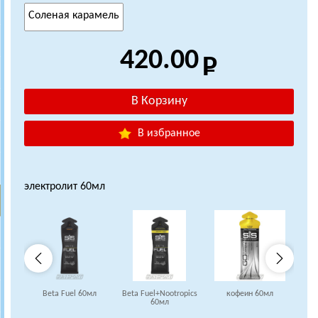
Соленая карамель
420.00
В избранное
электролит 60мл
Beta Fuel 60мл
Beta Fuel+Nootropics
кофеин 60мл
коф
60мл