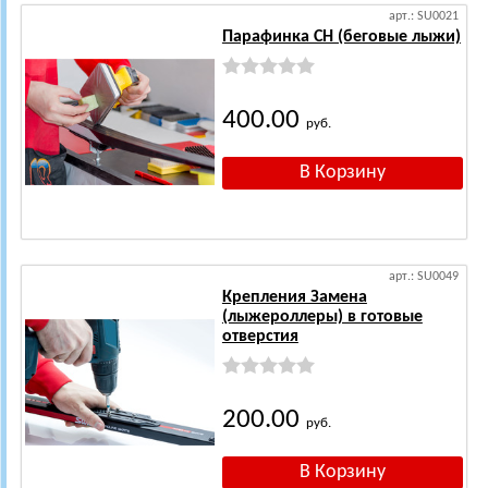
арт.: SU0021
Парафинка CH (беговые лыжи)
400.00
руб.
арт.: SU0049
Крепления Замена
(лыжероллеры) в готовые
отверстия
200.00
руб.