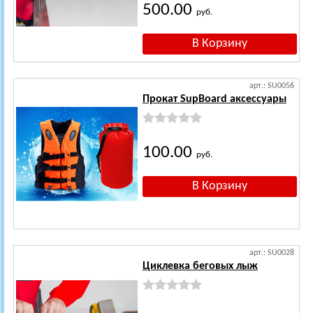
500.00
руб.
арт.: SU0056
Прокат SupBoard аксессуары
100.00
руб.
арт.: SU0028
Циклевка беговых лыж