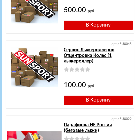
500.00
руб.
арт.: SU0045
Сервис Лыжероллеров
Отцентровка Колес (1
лыжероллер)
100.00
руб.
арт.: SU0022
Парафинка HF Россия
(беговые лыжи)