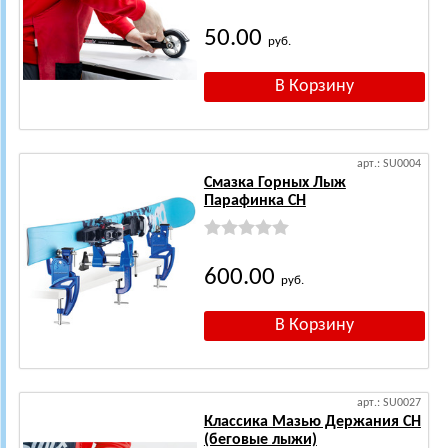
50.00
руб.
арт.: SU0004
Смазка Горных Лыж
Парафинка CH
600.00
руб.
арт.: SU0027
Классика Мазью Держания CH
(беговые лыжи)