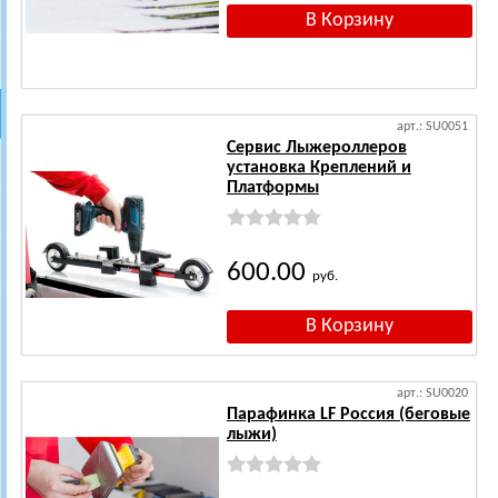
арт.: SU0051
Сервис Лыжероллеров
установка Креплений и
Платформы
600.00
руб.
арт.: SU0020
Парафинка LF Россия (беговые
лыжи)