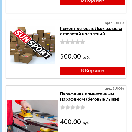
арт.: SU0053
Ремонт Беговых Лыж заливка
отверстий креплений
500.00
руб.
арт.: SU0026
Парафинка принесенным
Парафином (беговые лыжи)
400.00
руб.