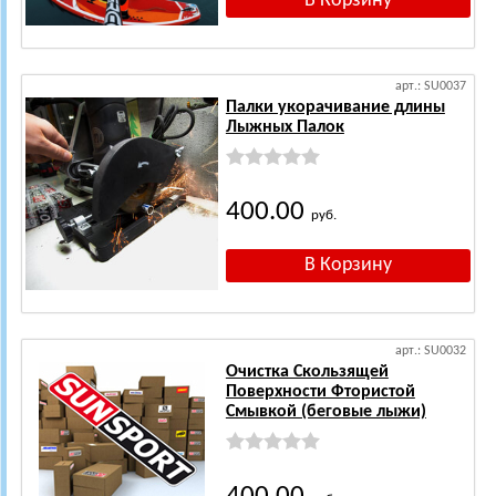
арт.: SU0037
Палки укорачивание длины
Лыжных Палок
400.00
руб.
арт.: SU0032
Очистка Скользящей
Поверхности Фтористой
Смывкой (беговые лыжи)