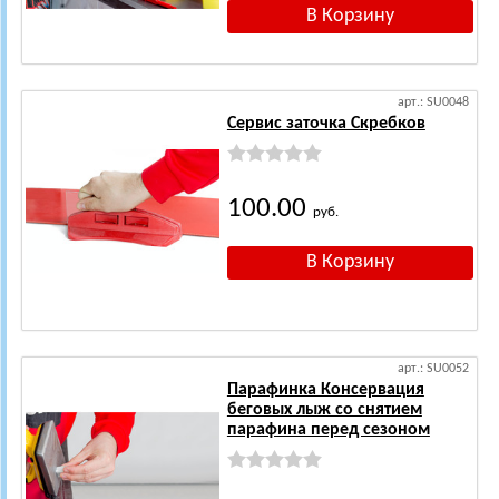
арт.: SU0048
Сервис заточка Скребков
100.00
руб.
арт.: SU0052
Парафинка Консервация
беговых лыж со снятием
парафина перед сезоном