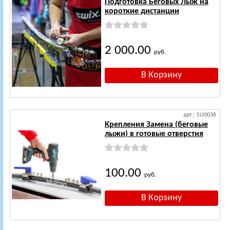
Подготовка Беговых Лыж на
короткие дистанции
2 000.00
руб.
арт.: SU0036
Крепления Замена (беговые
лыжи) в готовые отверстия
100.00
руб.