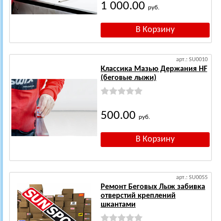
1 000.00
руб.
арт.: SU0010
Классика Мазью Держания HF
(беговые лыжи)
500.00
руб.
арт.: SU0055
Ремонт Беговых Лыж забивка
отверстий креплений
шкантами