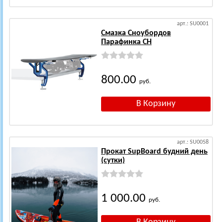
арт.: SU0001
Смазка Сноубордов
Парафинка CH
800.00
руб.
арт.: SU0058
Прокат SupBoard будний день
(сутки)
1 000.00
руб.