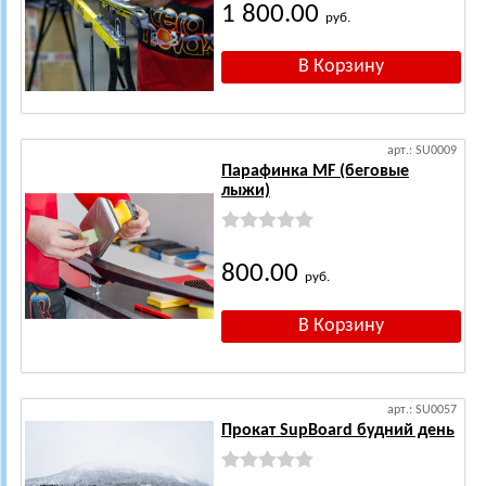
1 800.00
руб.
арт.: SU0009
Парафинка MF (беговые
лыжи)
800.00
руб.
арт.: SU0057
Прокат SupBoard будний день