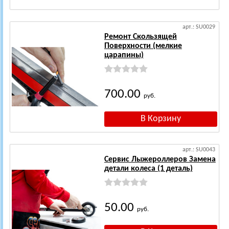
арт.: SU0029
Ремонт Скользящей
Поверхности (мелкие
царапины)
700.00
руб.
арт.: SU0043
Сервис Лыжероллеров Замена
детали колеса (1 деталь)
50.00
руб.