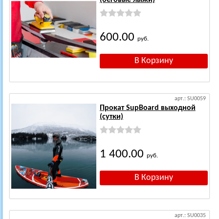
(беговые лыжи)
600.00
руб.
арт.: SU0059
Прокат SupBoard выходной
(сутки)
1 400.00
руб.
арт.: SU0035