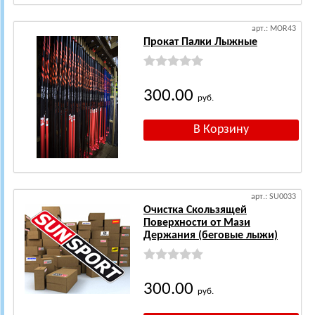
арт.: MOR43
Прокат Палки Лыжные
300.00
руб.
арт.: SU0033
Очистка Скользящей
Поверхности от Мази
Держания (беговые лыжи)
300.00
руб.