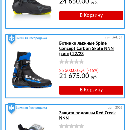
24 650.00
руб.
арт.: 298-22
Зимняя Распродажа
Ботинки лыжные Spine
Concept Carbon Skate NNN
(синт) 22/23
25 500.00
(-15%)
руб.
21 675.00
руб.
арт.: 2005
Зимняя Распродажа
Защита подошвы Red Creek
NNN