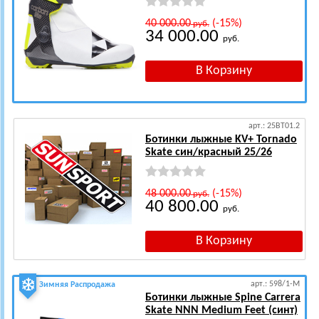
40 000.00
(-15%)
руб.
34 000.00
руб.
арт.: 25BT01.2
Ботинки лыжные KV+ Tornado
Skate син/красный 25/26
48 000.00
(-15%)
руб.
40 800.00
руб.
арт.: 598/1-M
Зимняя Распродажа
Ботинки лыжные Spine Carrera
Skate NNN Medium Feet (синт)