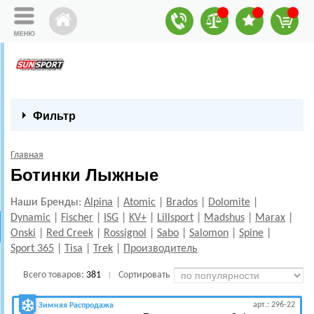
Фильтр
Главная
Ботинки Лыжные
Наши Бренды:
Alpina
|
Atomic
|
Brados
|
Dolomite
|
Dynamic
|
Fischer
|
ISG
|
KV+
|
Lillsport
|
Madshus
|
Marax
|
Onski
|
Red Creek
|
Rossignol
|
Sabo
|
Salomon
|
Spine
|
Sport 365
|
Tisa
|
Trek
|
Производитель
Всего товаров:
381
Сортировать
|
арт.: 296-22
Зимняя Распродажа