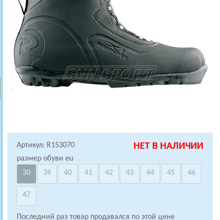
Артикул: R153070
НЕТ В НАЛИЧИИ
размер обуви eu
30
39
40
41
42
43
44
45
46
47
Последний раз товар продавался по этой цене