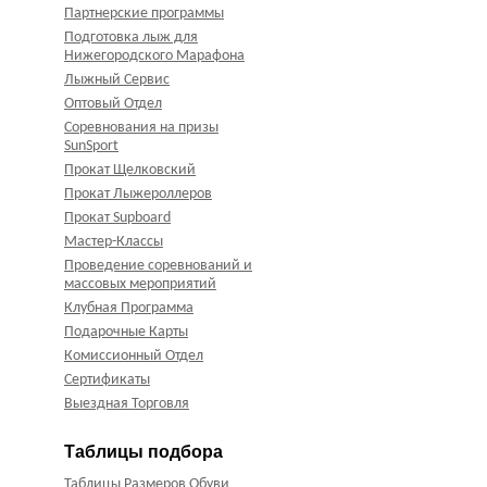
Партнерские программы
Подготовка лыж для
Нижегородского Марафона
Лыжный Сервис
Оптовый Отдел
Соревнования на призы
SunSport
Прокат Щелковский
Прокат Лыжероллеров
Прокат Supboard
Мастер-Классы
Проведение соревнований и
массовых мероприятий
Клубная Программа
Подарочные Карты
Комиссионный Отдел
Сертификаты
Выездная Торговля
Таблицы подбора
Таблицы Размеров Обуви