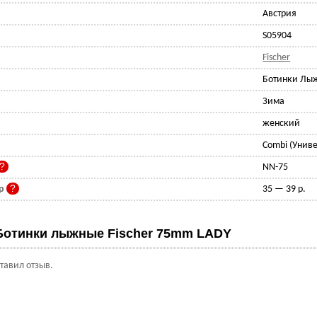
Австрия
S05904
Fischer
Ботинки Лы
Зима
женский
Combi (Унив
NN-75
ер
35 — 39 р.
Ботинки лыжные Fischer 75mm LADY
ставил отзыв.