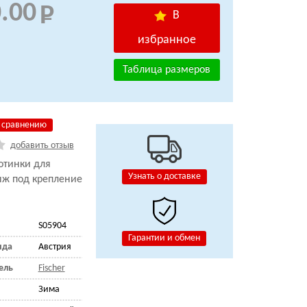
.00
В
избранное
Таблица размеров
 сравнению
добавить отзыв
отинки для
Узнать о доставке
ыж под крепление
S05904
Гарантии и обмен
нда
Австрия
ель
Fischer
Зима