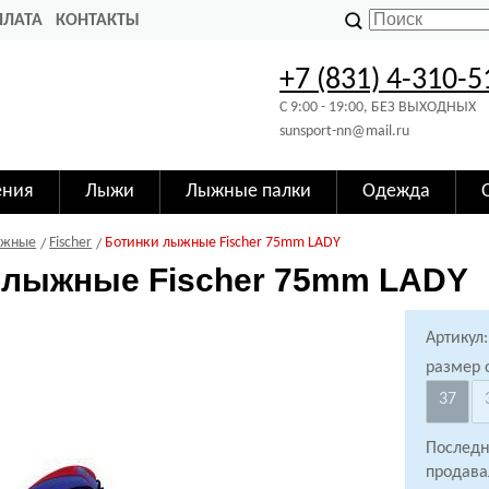
ПЛАТА
КОНТАКТЫ
+7 (831) 4-310-5
C 9:00 - 19:00, БЕЗ ВЫХОДНЫХ
sunsport-nn@mail.ru
ения
Лыжи
Лыжные палки
Одежда
ыжные
Fischer
Ботинки лыжные Fischer 75mm LADY
 лыжные Fischer 75mm LADY
Артикул:
размер 
37
Последн
продава