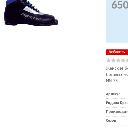
650
Добавить к
Женские б
беговых л
NN-75
Артикул
Родина Бре
Производит
Сезон