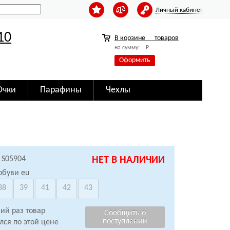
Личный кабинет
10
В корзине
товаров
на сумму:
Р
Оформить
Очки
Парафины
Чехлы
 S05904
НЕТ В НАЛИЧИИ
обуви eu
38
39
41
42
43
ий раз товар
лся по этой цене