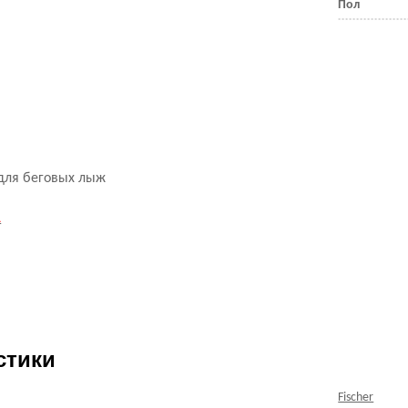
Пол
для беговых лыж
А
стики
Fischer