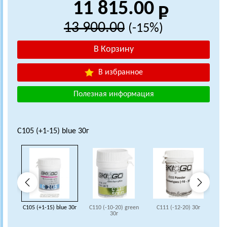
11 815.00
13 900.00
(-15%)
В избранное
Полезная информация
C105 (+1-15) blue 30г
C105 (+1-15) blue 30г
C110 (-10-20) green
C111 (-12-20) 30г
C1
30г