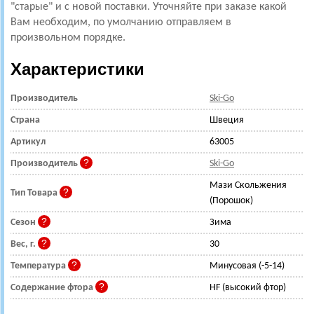
"старые" и с новой поставки. Уточняйте при заказе какой
Вам необходим, по умолчанию отправляем в
произвольном порядке.
Характеристики
Производитель
Ski-Go
Страна
Швеция
Артикул
63005
Производитель
Ski-Go
Мази Скольжения
Тип Товара
(Порошок)
Сезон
Зима
Вес, г.
30
Температура
Минусовая (-5-14)
Содержание фтора
HF (высокий фтор)