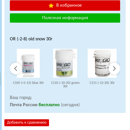
В избранное
Полезная информация
OR (-2-8) old snow 30г
C105 (+1-15) blue 30г
C110 (-10-20) green
C111 (-12-20) 30г
C1
30г
Ваш город:
Почта России
бесплатно
(сегодня)
Добавить к сравнению