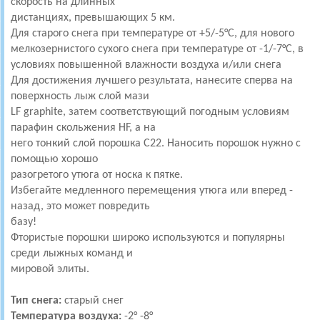
скорость на длинных
дистанциях, превышающих 5 км.
Для старого снега при температуре от +5/-5°C, для нового
мелкозернистого сухого снега при температуре от -1/-7°C, в
условиях повышенной влажности воздуха и/или снега
Для достижения лучшего результата, нанесите сперва на
поверхность лыж слой мази
LF graphite, затем соответствующий погодным условиям
парафин скольжения HF, а на
него тонкий слой порошка C22. Наносить порошок нужно с
помощью хорошо
разогретого утюга от носка к пятке.
Избегайте медленного перемещения утюга или вперед -
назад, это может повредить
базу!
Фтористые порошки широко используются и популярны
среди лыжных команд и
мировой элиты.
Тип снега:
старый снег
Температура воздуха:
-2° -8°