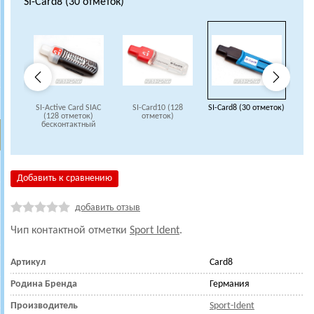
SI-Card8 (30 отметок)
SI-Active Card SIAC
SI-Card10 (128
SI-Card8 (30 отметок)
SI-C
(128 отметок)
отметок)
бесконтактный
Добавить к сравнению
добавить отзыв
Чип контактной отметки
Sport Ident
.
Артикул
Card8
Родина Бренда
Германия
Производитель
Sport-Ident