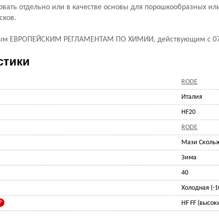
овать отдельно или в качестве основы для порошкообразных ил
сков.
овым ЕВРОПЕЙСКИМ РЕГЛАМЕНТАМ ПО ХИМИИ, действующим с 07.
стики
RODE
Италия
HF20
RODE
Мази Сколь
Зима
40
Холодная (-1
HF FF (высоки