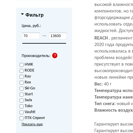
высокой влажност
компонентов, но т
Фильтр
фторсодержащие д
использовать отд
Цена, руб.:
жидкостей. Доступе
—
REACH
, регламент
2020 года продукт
использовалась в 
Производитель:
проблема воздейст
присутствует в по
HWK
RODE
высокопроизводит
Ray
новые линейки про
Rex
Вес:
40 г
Ski-Go
Температура исп
Start
Температура нане
Swix
Тип снега:
новый и
Toko
Влажность воздух
Vauhti
ПТК Спринт
Гарантирует высок
Показать еще
Гарантирует высок