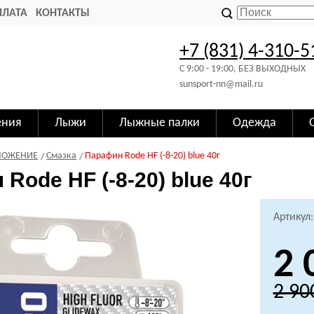
ПЛАТА
КОНТАКТЫ
+7 (831) 4-310-5
C 9:00 - 19:00, БЕЗ ВЫХОДНЫХ
sunsport-nn@mail.ru
ения
Лыжи
Лыжные палки
Одежда
ЛОЖЕНИЕ
Смазка
Парафин Rode HF (-8-20) blue 40г
Rode HF (-8-20) blue 40г
Артикул:
2 
2 90