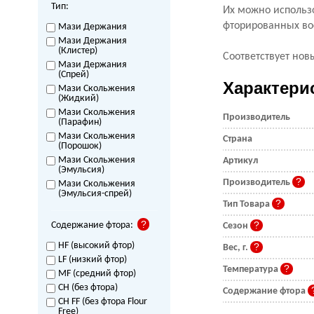
Тип:
Их можно использ
фторированных во
Мази Держания
Мази Держания
(Клистер)
Соответствует н
Мази Держания
(Спрей)
Характери
Мази Скольжения
(Жидкий)
Мази Скольжения
Производитель
(Парафин)
Мази Скольжения
Страна
(Порошок)
Мази Скольжения
Артикул
(Эмульсия)
Производитель
Мази Скольжения
(Эмульсия-спрей)
Тип Товара
Содержание фтора:
Сезон
HF (высокий фтор)
Вес, г.
LF (низкий фтор)
Температура
MF (средний фтор)
CH (без фтора)
Содержание фтора
CH FF (без фтора Flour
Free)