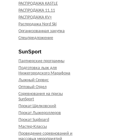
РАСПРОДАЖА KASTLE
РАСПРОДАЖА 11.11
РАСПРОДАЖА KV+
Распродажа Nord Ski
Организованная закупка
Спецпредложение
SunSport
Партнерские программы
Подготовка лыж для
Нижегородского Марафона
Лыжный Сервис
Оптовый Отдел
Соревнования на призы
SunSport
Прокат Щелковский
Прокат Лыжероллеров
Прокат Supboard
Мастер-Классы
Проведение соревнований и
массовых мероприятий