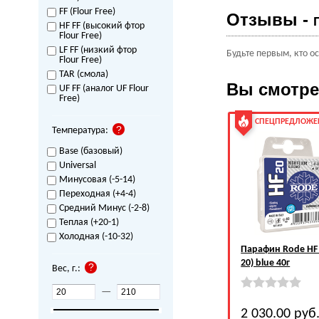
FF (Flour Free)
Отзывы -
HF FF (высокий фтор
Flour Free)
LF FF (низкий фтор
Будьте первым, кто о
Flour Free)
TAR (смола)
Вы смотр
UF FF (аналог UF Flour
Free)
СПЕЦПРЕДЛОЖЕ
Температура:
Base (базовый)
Universal
Минусовая (-5-14)
Переходная (+4-4)
Средний Минус (-2-8)
Теплая (+20-1)
Холодная (-10-32)
Парафин Rode HF 
20) blue 40г
Вес, г.:
—
2 030.00
руб