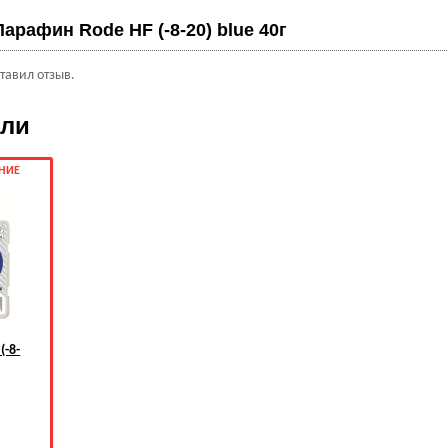
Парафин Rode HF (-8-20) blue 40г
ставил отзыв.
ели
НИЕ
(-8-
.