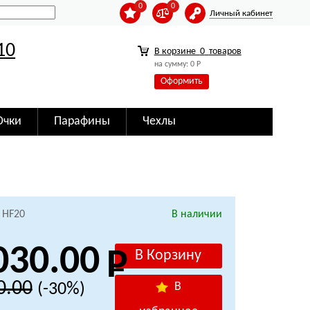
0
0
Личный кабинет
10
В корзине
0
товаров
на сумму:
0
Р
Оформить
Очки
Парафины
Чехлы
 HF20
В наличии
030.00
0.00
(-30%)
В