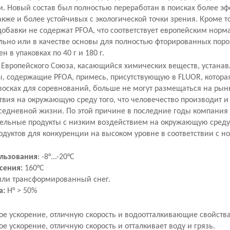
и. Новый состав был полностью переработан в поисках более э
акже и более устойчивых с экологической точки зрения. Кроме т
обавки не содержат PFOA, что соответствует европейским норм
ельно или в качестве основы для полностью фторированных пор
н в упаковках по 40 г и 180 г.
 Европейского Союза, касающийся химических веществ, устанавл
ы, содержащие PFOA, примесь, присутствующую в FLUOR, которая
восках для соревнований, больше не могут размещаться на рынк
вия на окружающую среду того, что человечество производит и 
вседневной жизни. По этой причине в последние годы компания
ельные продукты с низким воздействием на окружающую среду 
дуктов для конкуренции на высоком уровне в соответствии с н
ользования
: -8°...-20°C
сения:
160°C
ли трансформированный снег.
а:
H° > 50%
ое ускорение, отличную скорость и водоотталкивающие свойства
ое ускорение, отличную скорость и отталкивает воду и грязь.