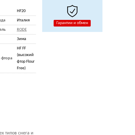
HF20
нда
Италия
Гарантии и обмен
ель
RODE
Зима
HF FF
(высокий
 фтора
фтор Flour
Free)
х типов снега и