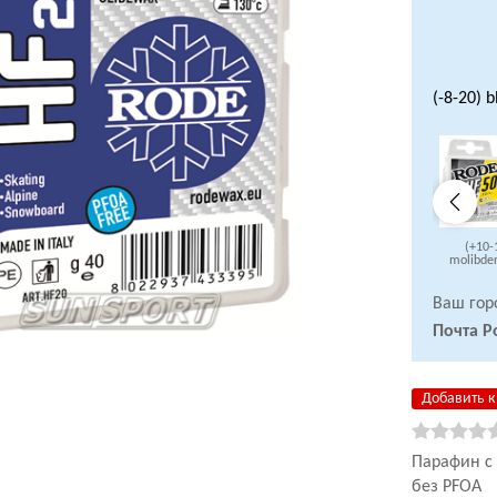
(-8-20) b
(+10-
molibden
Ваш гор
Почта Р
Добавить к
Парафин с
без PFOA