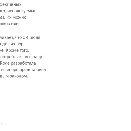
ффективных
ого, используемые
ам. Их можно
ошков или
ивает, что с 4 июля
 до сих пор
е. Кроме того,
потребляет, все чаще
 Rode разработала
и теперь представляет
овым законом.
.