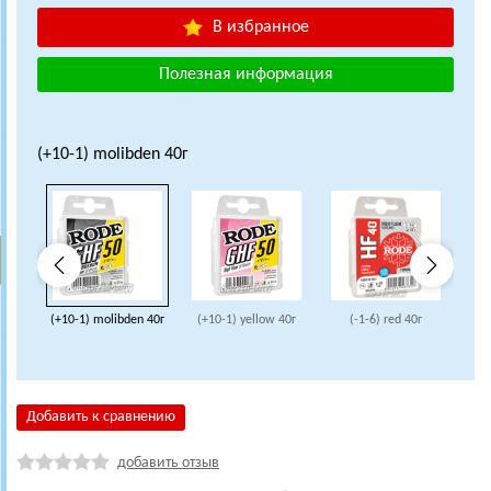
В избранное
Полезная информация
(+10-1) molibden 40г
(+10-1) molibden 40г
(+10-1) yellow 40г
(-1-6) red 40г
(-1
Добавить к сравнению
добавить отзыв