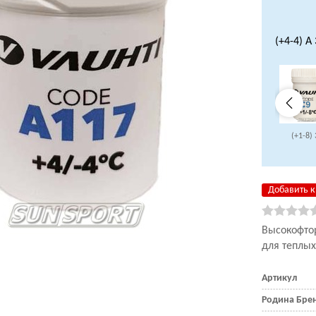
(+4-4) A
(+1-8) 
Добавить к
Высокофто
для теплых
Артикул
Родина Бре