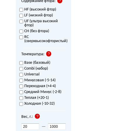
Содержание фтора:
HF (высокий фтор)
LF (низкий фтор)
UF (ультра высокий
фтор)
CH (без фтора)
RC
(сверхвысокофтористый)
Температура:
Base (базовый)
Combi (набор)
Universal
Минусовая (-5-14)
Переходная (+4-4)
Средний Минус (-2-8)
Теплая (+20-1)
Холодная (-10-32)
Вес, г.:
—