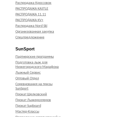
Распродажа Кроссовок
РАСПРОДАЖА KASTLE
РАСПРОДАЖА 11.11
РАСПРОДАЖА KV+
Распродажа Nord Ski
Организованная закупка
Спецпредложение
SunSport
Партнерские программы
Подготовка лыж для
Нижегородского Марафона
Лыжный Сервис
Оптовый Отдел
Соревнования на призы
SunSport
Прокат Щелковский
Прокат Лыжероллеров
Прокат Supboard
Мастер-Классы