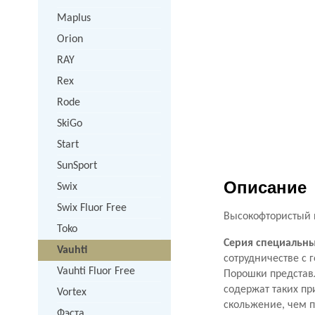
Maplus
Orion
RAY
Rex
Rode
SkiGo
Start
SunSport
Описание
Swix
Swix Fluor Free
Высокофтористый 
Toko
Серия специальн
Vauhti
сотрудничестве с
Vauhti Fluor Free
Порошки представ
содержат таких пр
Vortex
скольжение, чем 
Фэста