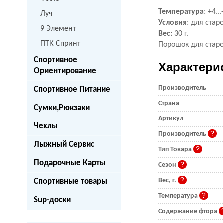
Температура
: +4...
Луч
Условия
: для стар
9 Элемент
Вес:
30 г.
ПТК Спринт
Порошок для старо
Спортивное
Характери
Ориентирование
Производитель
Спортивное Питание
Страна
Сумки,Рюкзаки
Артикул
Чехлы
Производитель
Лыжный Сервис
Тип Товара
Подарочные Карты
Сезон
Вес, г.
Спортивные товары
Температура
Sup-доски
Содержание фтора