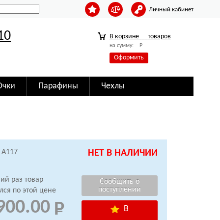
Личный кабинет
10
В корзине
товаров
на сумму:
Р
Оформить
Очки
Парафины
Чехлы
 A117
НЕТ В НАЛИЧИИ
ий раз товар
лся по этой цене
900.00
В