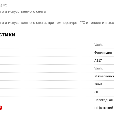
-4 °С
ого и искусственного снега
го и искусственного снега, при температуре -4°С и теплее и выс
стики
Vauhti
Финляндия
A117
Vauhti
Мази Сколь
Зима
30
Переходная (
HF (высокий