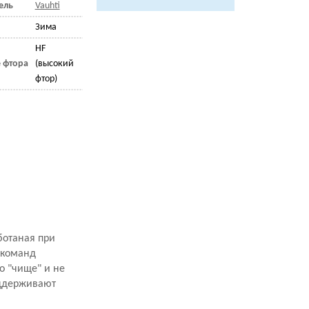
ель
Vauhti
Зима
HF
 фтора
(высокий
фтор)
ботаная при
х команд
о "чище" и не
оддерживают