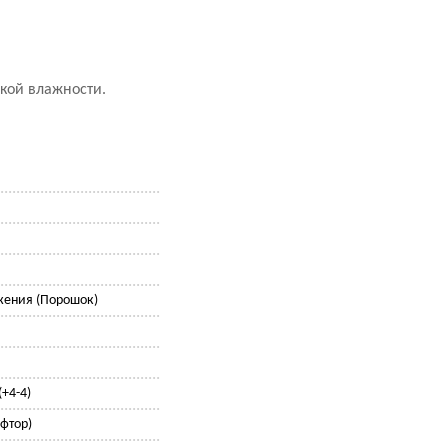
окой влажности.
жения (Порошок)
+4-4)
 фтор)