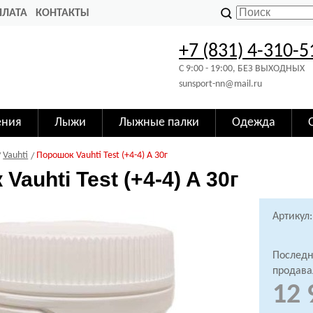
ПЛАТА
КОНТАКТЫ
+7 (831) 4-310-5
C 9:00 - 19:00, БЕЗ ВЫХОДНЫХ
sunsport-nn@mail.ru
ения
Лыжи
Лыжные палки
Одежда
Vauhti
Порошок Vauhti Test (+4-4) A 30г
Vauhti Test (+4-4) A 30г
Артикул:
Последн
продава
12 