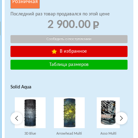
Розничная
Последний раз товар продавался по этой цене
2 900.00
В избранное
Таблица размеров
Solid Aqua
3D Blue
Arrowhead Multi
Asso Multi
A