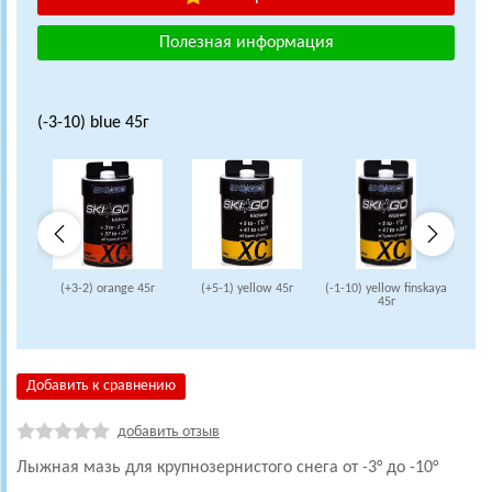
Полезная информация
(-3-10) blue 45г
(+3-2) orange 45г
(+5-1) yellow 45г
(-1-10) yellow finskaya
(
45г
Добавить к сравнению
добавить отзыв
Лыжная мазь для крупнозернистого снега от -3° до -10°