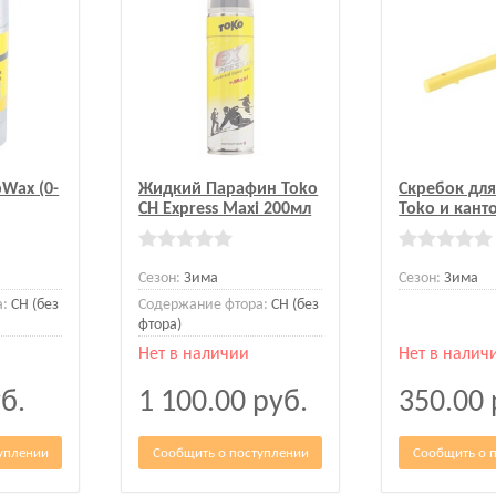
Wax (0-
Жидкий Парафин Toko
Скребок дл
CH Express Maxi 200мл
Toko и кант
Сезон:
Зима
Сезон:
Зима
а:
CH (без
Содержание фтора:
CH (без
фтора)
Нет в наличии
Нет в налич
б.
1 100.00
руб.
350.00
уплении
Сообщить о поступлении
Сообщить о 