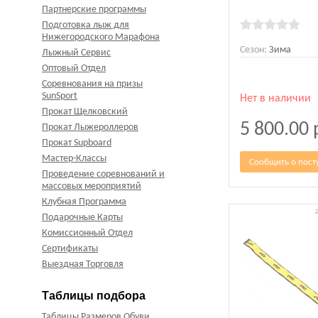
Партнерские программы
Подготовка лыж для
Нижегородского Марафона
Сезон:
Зима
Лыжный Сервис
Оптовый Отдел
Соревнования на призы
SunSport
Нет в наличии
Прокат Щелковский
5 800.00
Прокат Лыжероллеров
Прокат Supboard
Мастер-Классы
Сообщить о пост
Проведение соревнований и
массовых мероприятий
Клубная Программа
Подарочные Карты
Комиссионный Отдел
Сертификаты
Выездная Торговля
Таблицы подбора
Таблицы Размеров Обуви