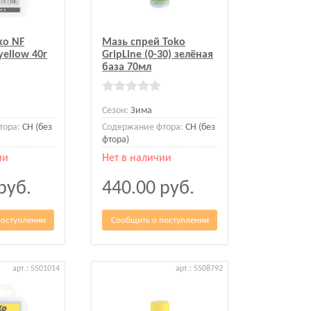
ko NF
Мазь спрей Toko
 yellow 40г
GripLine (0-30) зелёная
база 70мл
Сезон:
Зима
тора:
CH (без
Содержание фтора:
CH (без
фтора)
ии
Нет в наличии
руб.
440.00
руб.
поступлении
Сообщить о поступлении
арт.: 5501014
арт.: 5508792