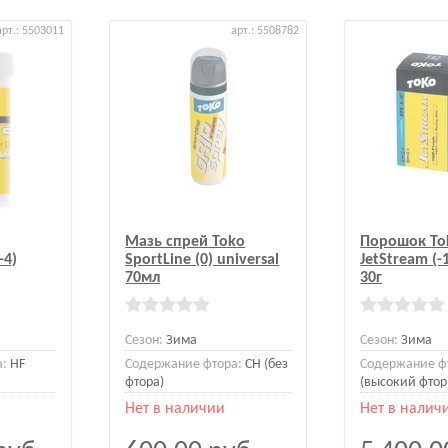
арт.: 5503011
арт.: 5508782
Мазь спрей Toko
Порошок To
-4)
SportLine (0) universal
JetStream (-
70мл
30г
Сезон:
Зима
Сезон:
Зима
а:
HF
Содержание фтора:
CH (без
Содержание ф
фтора)
(высокий фтор
Нет в наличии
Нет в налич