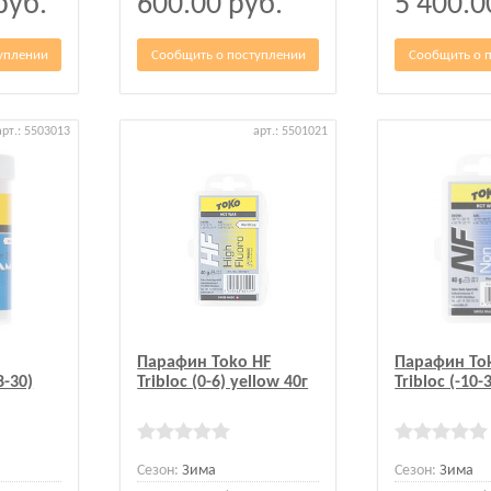
руб.
600.00
руб.
5 400.
уплении
Сообщить о поступлении
Сообщить о 
арт.: 5503013
арт.: 5501021
Парафин Toko HF
Парафин To
8-30)
Tribloc (0-6) yellow 40г
Tribloc (-10-
Сезон:
Зима
Сезон:
Зима