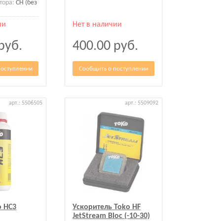
тора:
CH (без
ии
Нет в наличии
руб.
400.00
руб.
поступлении
Сообщить о поступлении
арт.: 5506505
арт.: 5509092
o HC3
Ускоритель Toko HF
JetStream Bloc (-10-30)