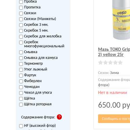
Пробка
Пропитка
Связки
Связки (Манжеты)
Скребок 3 мм.
Скребок 5 мм.
Скребок для желобка
Скребок
многофункциональный
Мазь TOKO Grip
Смывка
2) yellow 25г
Смывка для камуса
Термометр
Утюг лыжный
Сезон:
Зима
Фартук
Содержание фтор
Фиберлен
фтора)
Чемодан
Чехол для утюга
Нет в наличии
Щётка
650.00
ру
Щётка роторная
Содержание фтора:
Сообщить о пост
HF (высокий фтор)