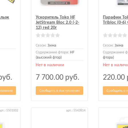
 лыж
Ускоритель Toko HF
Парафин To
JetStream Bloc 2.0 (-2-
Tribloc (0-6)
12) red 20г
Сезон:
Зима
Сезон:
Зима
Содержание фтора:
HF
Содержание ф
(высокий фтор)
фтора)
Нет в наличии
Нет в налич
руб.
7 700.00
руб.
220.00
уплении
Сообщить о поступлении
Сообщить о 
арт.: 5501002
арт.: 5543814