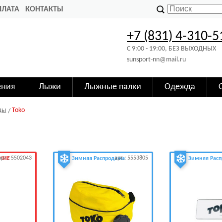
ПЛАТА
КОНТАКТЫ
+7 (831) 4-310-5
C 9:00 - 19:00, БЕЗ ВЫХОДНЫХ
sunsport-nn@mail.ru
ения
Лыжи
Лыжные палки
Одежда
ды
Toko
арт.: 5502043
арт.: 5553805
НИЕ
Зимняя Распродажа
Зимняя Рас