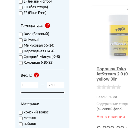
LF (низкий фтор)
CH (без фтора)
FF (Flour Free)
Температура:
Base (базовый)
Universal
Минусовая (-5-14)
Переходная (+4-4)
Средний Минус (-2-8)
Холодная (-10-32)
Порошок Toko
JetStream 2.0 (0
Вес, г.:
yellow 30г
—
Сезон:
Зима
Материал:
Содержание фтор
(высокий фтор)
конский волос
Нет в наличии
металл
нейлон