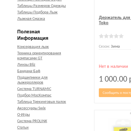
Таблицы Размеров Одежды
Таблицы Подбора Лыж
Держатель для
Лыжная Смазка
Toko
Полезная
Информация
Сезон:
Зима
Консервация лыж
Техника ориентирования
компасами GT
Линзы Bliz
Нет в наличии
Бандана-Баф
Подшипники для
1 000.00
лыжероллеров
Система TURNAMIC
Сообщить о пост
Подбор МосКомпас
Таблица Трекинговых палок
Аксессуары Swix
О-Игры
Система PROLINK
Статьи