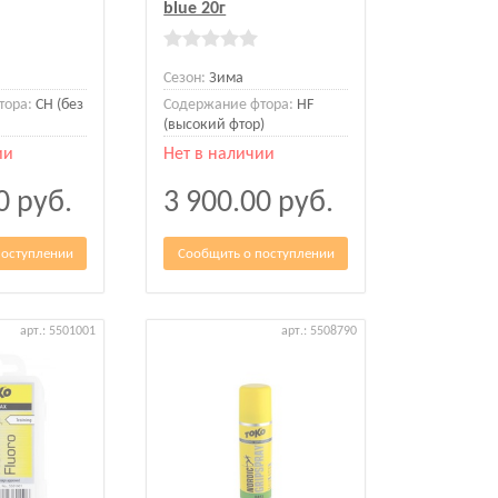
blue 20г
Сезон:
Зима
тора:
CH (без
Содержание фтора:
HF
(высокий фтор)
ии
Нет в наличии
00
руб.
3 900.00
руб.
поступлении
Сообщить о поступлении
арт.: 5501001
арт.: 5508790