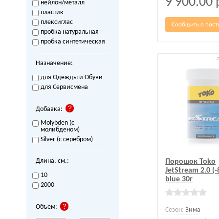
9 900.00
нейлон/металл
пластик
плексиглас
Сообщить о пост
пробка натуральная
пробка синтетическая
Назначение:
для Одежды и Обуви
для Сервисмена
Добавка:
Molybden (с
молибденом)
Silver (с серебром)
Длина, см.:
Порошок Toko
JetStream 2.0 (-
10
blue 30г
2000
Объем:
Сезон:
Зима