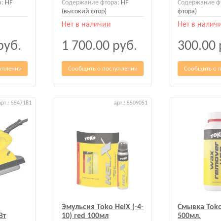
а:
HF
Содержание фтора:
HF
Содержание ф
(высокий фтор)
фтора)
Нет в наличии
Нет в налич
руб.
1 700.00
руб.
300.00
уплении
Сообщить о поступлении
Сообщить о 
арт.: 5547181
арт.: 5509051
Эмульсия Toko HelX (-4-
Смывка Tok
Вт
10) red 100мл
500мл.