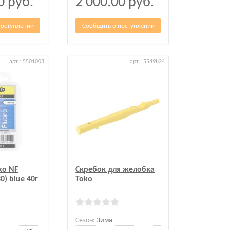
00
руб.
2 000.00
руб.
поступлении
Сообщить о поступлении
арт.: 5501003
арт.: 5549824
ko NF
Скребок для желобка
30) blue 40г
Toko
Сезон:
Зима