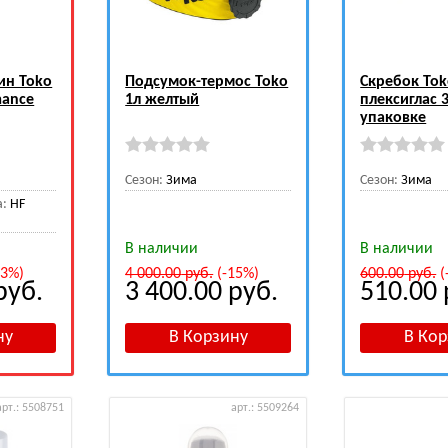
ин Toko
Подсумок-термос Toko
Скребок To
mance
1л желтый
плексиглас 
упаковке
Сезон:
Зима
Сезон:
Зима
а:
HF
В наличии
В наличии
33%)
4 000.00
руб.
(-15%)
600.00
руб.
(
руб.
3 400.00
руб.
510.00
арт.: 5508751
арт.: 5509264