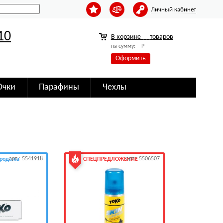
Личный кабинет
10
В корзине
товаров
на сумму:
Р
Оформить
Очки
Парафины
Чехлы
арт.: 5541918
арт.: 5506507
продажа
СПЕЦПРЕДЛОЖЕНИЕ