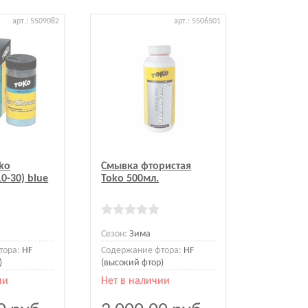
арт.: 5509082
арт.: 5506501
ko
Смывка фтористая
10-30) blue
Toko 500мл.
Сезон:
Зима
тора:
HF
Содержание фтора:
HF
)
(высокий фтор)
ии
Нет в наличии