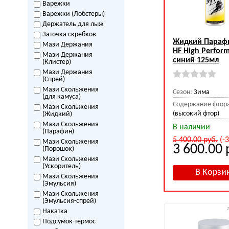
Варежки
Варежки (Лобстеры)
Держатель для лыж
Заточка скребков
Жидкий Параф
Мази Держания
HF High Perfor
Мази Держания
синий 125мл
(Клистер)
Мази Держания
(Спрей)
Мази Скольжения
Сезон:
Зима
(для камуса)
Содержание фтор
Мази Скольжения
(высокий фтор)
(Жидкий)
Мази Скольжения
В наличии
(Парафин)
5 400.00
руб.
(-
Мази Скольжения
3 600.00
(Порошок)
Мази Скольжения
(Ускоритель)
Мази Скольжения
(Эмульсия)
Мази Скольжения
(Эмульсия-спрей)
Накатка
Подсумок-термос