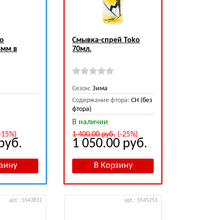
ko
Смывка-спрей Toko
3мм в
70мл.
Сезон:
Зима
Содержание фтора:
CH (без
фтора)
В наличии
-15%)
1 400.00
руб.
(-25%)
руб.
1 050.00
руб.
арт.: 5543812
арт.: 5545251