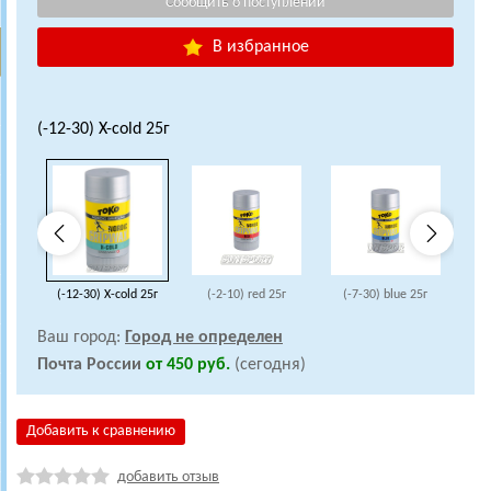
В избранное
(-12-30) X-cold 25г
(-12-30) X-cold 25г
(-2-10) red 25г
(-7-30) blue 25г
(
Ваш город:
Город не определен
Почта России
от 450 руб.
(сегодня)
Добавить к сравнению
добавить отзыв