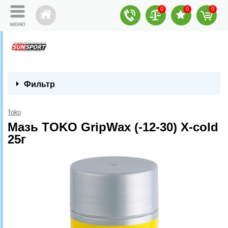
0
0
0
Фильтр
Toko
Мазь TOKO GripWax (-12-30) X-cold
25г