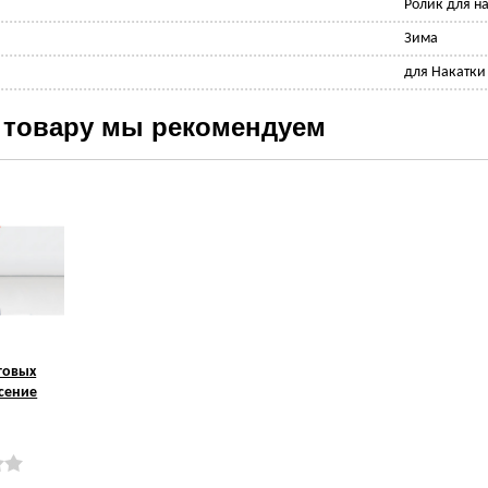
Ролик для н
Зима
для Накатки
 товару мы рекомендуем
говых
сение