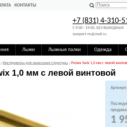
ПЛАТА
КОНТАКТЫ
+7 (831) 4-310-5
C 9:00 - 19:00, БЕЗ ВЫХОДНЫХ
sunsport-nn@mail.ru
ения
Лыжи
Лыжные палки
Одежда
Инструменты для нанесения структуры
Ролик Swix 1,0 мм с левой винто
ix 1,0 мм с левой винтовой
Артикул
Последн
продава
1 9