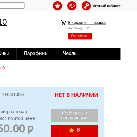
Личный кабинет
10
В корзине
товаров
на сумму:
Р
Оформить
Очки
Парафины
Чехлы
вой
: T0423100SL
НЕТ В НАЛИЧИИ
ий раз товар
лся по этой цене
50.00
В