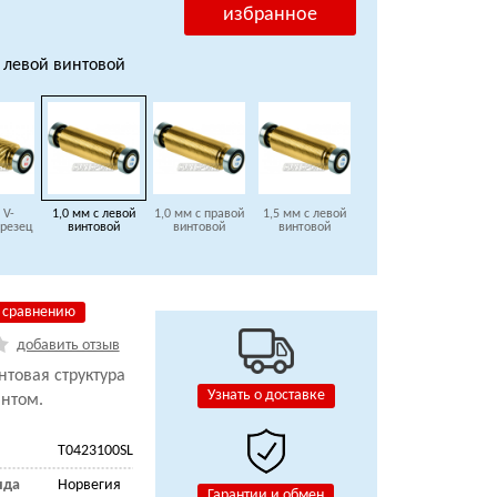
избранное
с левой винтовой
 V-
1,0 мм с левой
1,0 мм с правой
1,5 мм с левой
 резец
винтовой
винтовой
винтовой
 сравнению
добавить отзыв
нтовая структура
Узнать о доставке
нтом.
T0423100SL
нда
Норвегия
Гарантии и обмен