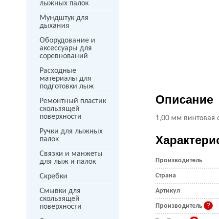
лыжных палок
Мундштук для
дыхания
Оборудование и
аксессуары для
соревнований
Расходные
материалы для
подготовки лыж
Описание
Ремонтный пластик
скользящей
поверхности
1,00 мм винтовая 
Ручки для лыжных
Характери
палок
Связки и манжеты
Производитель
для лыж и палок
Страна
Скребки
Смывки для
Артикул
скользящей
Производитель
поверхности