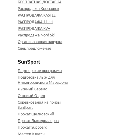
БЕСПЛАТНАЯ ДОСТАВКА
Распродажа Кроссовок
РАСПРОДАЖА KASTLE
РАСПРОДАЖА 11.11
РАСПРОДАЖА KV+
Распродажа Nord Ski
Организованная закупка
Спецпредложение
SunSport
Партнерские программы
Подготовка лыж для
Нижегородского Марафона
Лыжный Сервис
Оптовый Отдел
Соревнования на призы
SunSport
Прокат Щелковский
Прокат Лыжероллеров
Прокат Supboard
Мастер-Классы