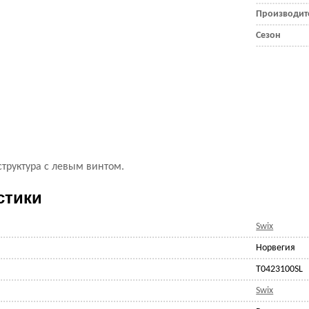
Производит
Сезон
структура с левым винтом.
стики
Swix
Норвегия
T0423100SL
Swix