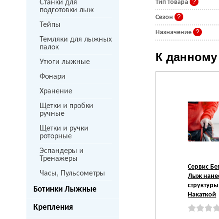
Станки для
Тип Товара
подготовки лыж
Сезон
Тейпы
Назначение
Темляки для лыжных
палок
К данному
Утюги лыжные
Фонари
Хранение
Щетки и пробки
ручные
Щетки и ручки
роторные
Эспандеры и
Тренажеры
Сервис Бе
Часы, Пульсометры
Лыж нане
структуры
Ботинки Лыжные
Накаткой
Крепления