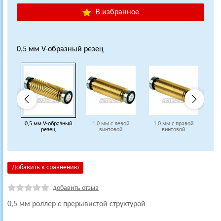
В избранное
0,5 мм V-образный резец
0,5 мм V-образный
1,0 мм с левой
1,0 мм с правой
1
резец
винтовой
винтовой
Добавить к сравнению
добавить отзыв
0,5 мм роллер с прерывистой структурой