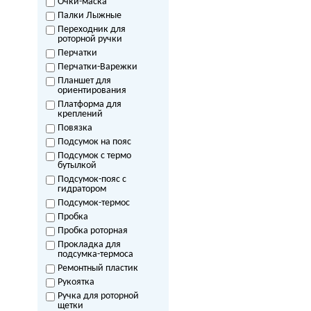
Очки-маска
Палки Лыжные
Переходник для
роторной ручки
Перчатки
Перчатки-Варежки
Планшет для
ориентирования
Платформа для
креплений
Повязка
Подсумок на пояс
Подсумок с термо
бутылкой
Подсумок-пояс с
гидратором
Подсумок-термос
Пробка
Пробка роторная
Прокладка для
подсумка-термоса
Ремонтный пластик
Рукоятка
Ручка для роторной
щетки