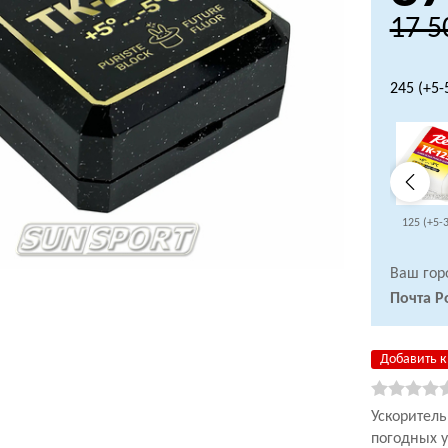
17 5
245 (+5-
125 (+5-3
Ваш гор
Почта Р
Добавить к
Ускоритель
погодных 