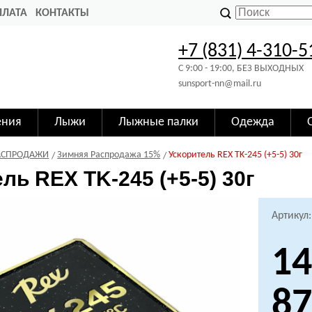
ПЛАТА
КОНТАКТЫ
+7 (831) 4-310-5
C 9:00 - 19:00, БЕЗ ВЫХОДНЫХ
sunsport-nn@mail.ru
ения
Лыжи
Лыжные палки
Одежда
АСПРОДАЖИ
Зимняя Распродажа 15%
Ускоритель REX TK-245 (+5-5) 30г
ль REX TK-245 (+5-5) 30г
Артикул:
14
87