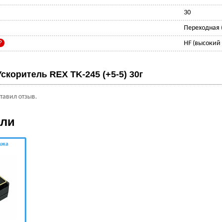
30
Переходная (
HF (высокий
Ускоритель REX TK-245 (+5-5) 30г
ставил отзыв.
ели
ажа