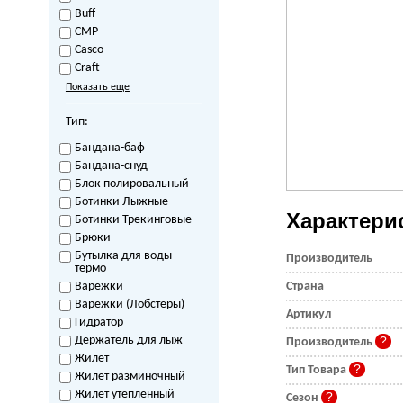
Buff
CMP
Casco
Craft
Показать еще
Тип:
Бандана-баф
Бандана-снуд
Блок полировальный
Ботинки Лыжные
Характери
Ботинки Трекинговые
Брюки
Бутылка для воды
Производитель
термо
Варежки
Страна
Варежки (Лобстеры)
Артикул
Гидратор
Держатель для лыж
Производитель
Жилет
Тип Товара
Жилет разминочный
Жилет утепленный
Сезон