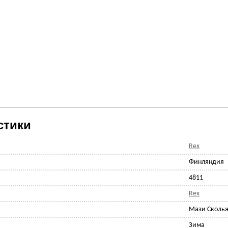
стики
Rex
Финляндия
4811
Rex
Мази Скольж
Зима