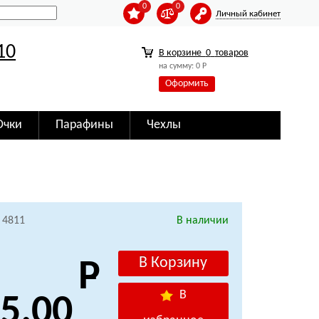
0
0
Личный кабинет
10
В корзине
0
товаров
на сумму:
0
Р
Оформить
Очки
Парафины
Чехлы
 4811
В наличии
В
5.00