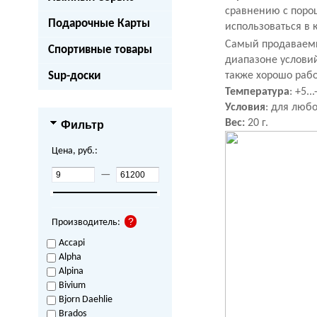
сравнению с порош
Подарочные Карты
использоваться в 
Самый продаваемый
Спортивные товары
диапазоне условий
Sup-доски
также хорошо рабо
Температура
: +5...
Условия
: для любо
Вес:
20 г.
Фильтр
Цена, руб.:
—
Производитель:
Accapi
Alpha
Alpina
Bivium
Bjorn Daehlie
Brados