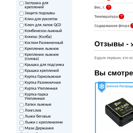
Заглушка для
креплений
Вес, г.
Защита подошвы
Температура
Клин для рукояток
Ключ для лапок QCD
Содержание фтора
Комбинезон лыжный
Компас (Колба)
Отзывы -
Костюм Разминочный
Крепление лыжное
Крепление лыжное
Будьте первым, кто о
(голова)
Крышка для подсумка
Крышка креплений
Вы смотр
Куртка Горнолыжная
Куртка Разминочная
Зимняя Распрод
Куртка Утепленная
Куртка-парка
Утепленная
Лапки лыжные
Лонгслив
Лыжи беговые
Лыжи с креплениями
Мази Держания