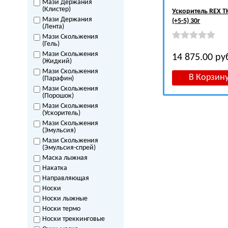
Мази Держания
(Клистер)
Ускоритель REX T
Мази Держания
(+5-5) 30г
(Лента)
Мази Скольжения
(Гель)
Мази Скольжения
14 875.00
ру
(Жидкий)
Мази Скольжения
(Парафин)
Мази Скольжения
(Порошок)
Мази Скольжения
(Ускоритель)
Мази Скольжения
(Эмульсия)
Мази Скольжения
(Эмульсия-спрей)
Маска лыжная
Накатка
Направляющая
Носки
Носки лыжные
Носки термо
Носки треккинговые