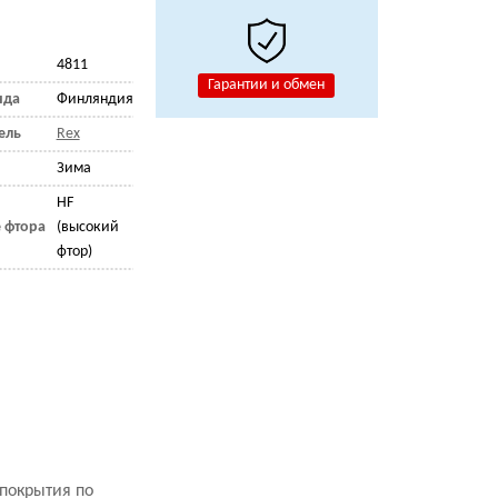
4811
Гарантии и обмен
нда
Финляндия
ель
Rex
Зима
HF
 фтора
(высокий
фтор)
покрытия по