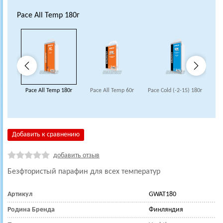
Pace All Temp 180г
Pace All Temp 180г
Pace All Temp 60г
Pace Cold (-2-15) 180г
Pace
Добавить к сравнению
добавить отзыв
Безфтористый парафин для всех температур
Артикул
GWAT180
Родина Бренда
Финляндия