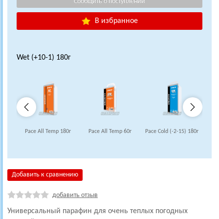
В избранное
Wet (+10-1) 180г
Pace All Temp 180г
Pace All Temp 60г
Pace Cold (-2-15) 180г
Pace
Добавить к сравнению
добавить отзыв
Универсальный парафин для очень теплых погодных