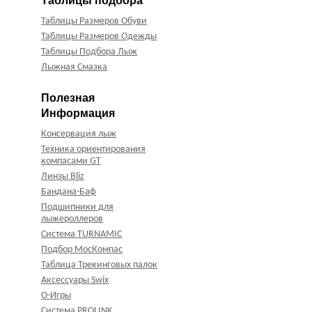
Таблицы подбора
Таблицы Размеров Обуви
Таблицы Размеров Одежды
Таблицы Подбора Лыж
Лыжная Смазка
Полезная
Информация
Консервация лыж
Техника ориентирования
компасами GT
Линзы Bliz
Бандана-Баф
Подшипники для
лыжероллеров
Система TURNAMIC
Подбор МосКомпас
Таблица Трекинговых палок
Аксессуары Swix
О-Игры
Система PROLINK