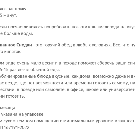
.
лок застежку.
5 минут.
сли посчастливилось попробовать поглотитель кислорода на вкус
те больше воды.
ванное Снедки
- это горячий обед в любых условиях. Все, что н
о кипяток.
ом виде очень мало весит и в походе поможет сберечь ваши сп
5-15 раз легче обычной еды.
ублимированные блюда вкусные, как дома, возможно даже и вк
с везде, где нет возможности или времени готовить самому, н
ествии, в поезде или самолете, в офисе, школе или университет
ни готовить.
4 месяца
 указана на упаковке.
ом сухом темном помещении с минимальным уровнем влажности
011167191-2022