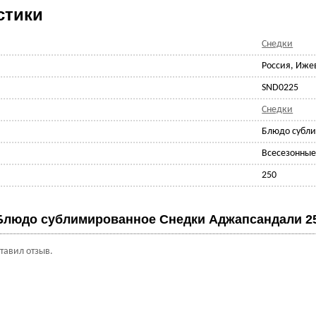
стики
Снедки
Россия, Иже
SND0225
Снедки
Блюдо субл
Всесезонны
250
Блюдо сублимированное Снедки Аджапсандали 2
ставил отзыв.