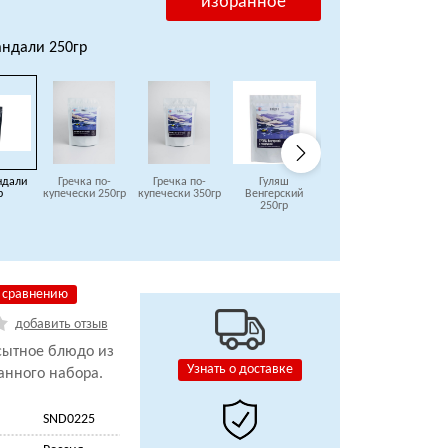
избранное
ндали 250гр
ндали
Гречка по-
Гречка по-
Гуляш
Жареный Рис с
р
купечески 250гр
купечески 350гр
Венгерский
яйцом и
к
250гр
овощами 250гр
рис
 сравнению
добавить отзыв
сытное блюдо из
Узнать о доставке
анного набора.
SND0225