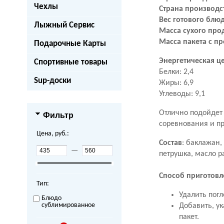
Чехлы
Страна производс
Вес готового блю
Лыжный Сервис
Масса сухого про
Масса пакета с п
Подарочные Карты
Энергетическая це
Спортивные товары
Белки: 2,4
Sup-доски
Жиры: 6,9
Углеводы: 9,1
Отлично подойдет 
Фильтр
соревнования и пр
Цена, руб.:
Состав
:
баклажан, 
—
петрушка, масло р
Способ приготовл
Тип:
Удалить погл
Блюдо
сублимированное
Добавить, ук
пакет.