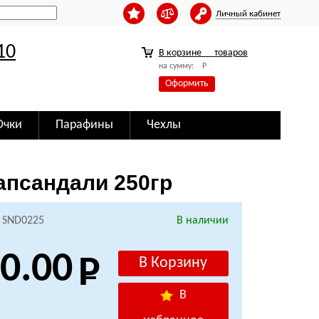
Личный кабинет
10
В корзине
товаров
на сумму:
Р
Оформить
Очки
Парафины
Чехлы
псандали 250гр
: SND0225
В наличии
0.00
В