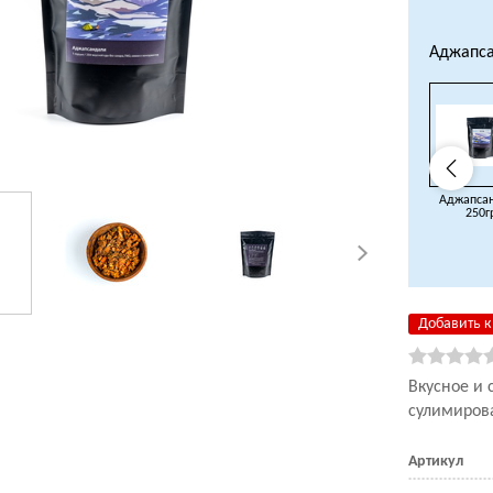
Аджапса
Аджапса
250г
Добавить к
Вкусное и 
сулимиров
Артикул