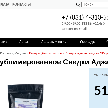
ПЛАТА
КОНТАКТЫ
+7 (831) 4-310-5
C 9:00 - 19:00, БЕЗ ВЫХОДНЫХ
sunsport-nn@mail.ru
ения
Лыжи
Лыжные палки
Одежда
 Питание
Снедки
Блюдо сублимированное Снедки Аджапсандали 250гр
ублимированное Снедки Аджа
Артикул
51