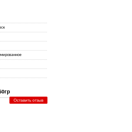
вск
имированное
е
50гр
Оставить отзыв