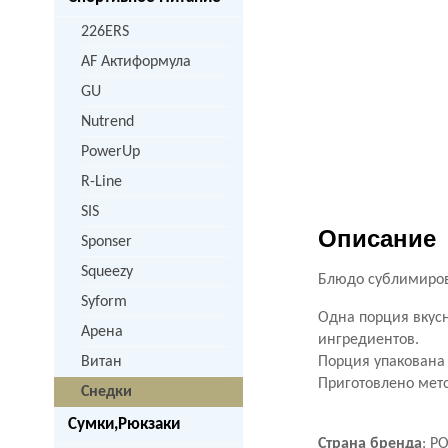
226ERS
AF Актиформула
GU
Nutrend
PowerUp
R-Line
SIS
Описание
Sponser
Squeezy
Блюдо сублимиро
Syform
Одна порция вкусн
Арена
ингредиентов.
Витан
Порция упакована 
Приготовлено мет
Снедки
Сумки,Рюкзаки
Страна бренда
: Р