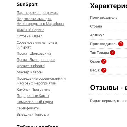
SunSport
Характери
Партнерские программы
Производитель
Подготовка лыж для
Нижегородского Марафона
Страна
Лыжный Сервис
Артикул
Оптовый Отдел
Соревнования на призы
Производитель
SunSport
Тип Товара
Прокат Щелковский
Прокат Лыжероллеров
Сезон
Прокат Supboard
Вес, г.
Мастер-Классы
Проведение соревнований и
массовых мероприятий
Отзывы -
Клубная Программа
Подарочные Карты
Будьте первым, кто о
Комиссионный Отдел
Сертификаты
Выездная Торговля