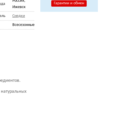
Россия,
Гарантии и обмен
нда
Ижевск
ель
Снедки
Всесезонные
редиентов.
з натуральных