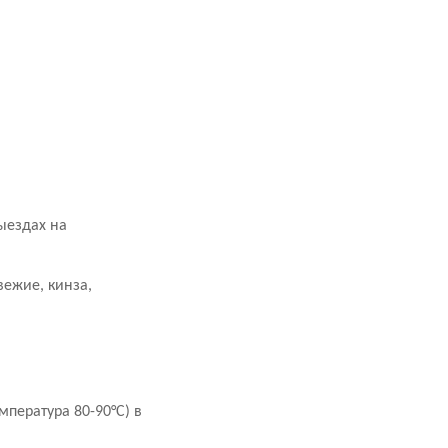
выездах на
вежие, кинза,
мпература 80-90°С) в