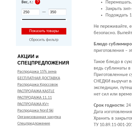
Вес, г.:
Перемешать
Закрыть зип-
—
Подождать 1
Не переживайте, е
безопасно. Выпей
Сбросить фильтр
Блюдо сублимиро
приготовления – эт
АКЦИИ и
Такое блюдо в сух
СПЕЦПРЕДЛОЖЕНИЯ
ведь сублиматы в 
Распродажа 15% зима
Приготовленные с
БЕСПЛАТНАЯ ДОСТАВКА
СНЕДКИ выручат ва
Распродажа Кроссовок
экспедиции, путеш
РАСПРОДАЖА KASTLE
нет сил или време
РАСПРОДАЖА 11.11
РАСПРОДАЖА KV+
Срок годности
: 2
Распродажа Nord Ski
Дата изготовления
Организованная закупка
Хранить в закрыт
Спецпредложение
ТУ 10.89.11-001-2