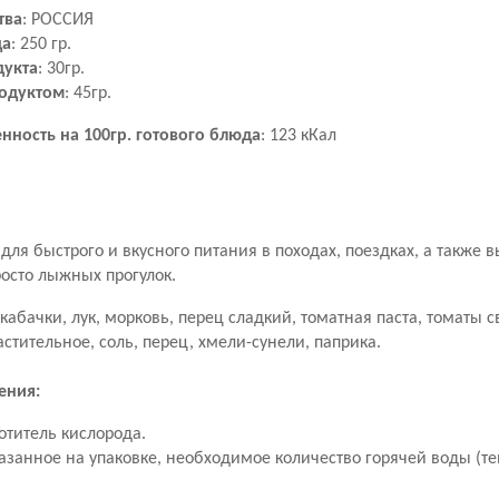
тва
: РОССИЯ
да
: 250 гр.
дукта
: 30гр.
родуктом
: 45гр.
нность на 100гр. готового блюда
: 123 кКал
для быстрого и вкусного питания в походах, поездках, а также 
осто лыжных прогулок.
кабачки, лук, морковь, перец сладкий, томатная паста, томаты с
астительное, соль, перец, хмели-сунели, паприка.
ения:
отитель кислорода.
азанное на упаковке, необходимое количество горячей воды (те