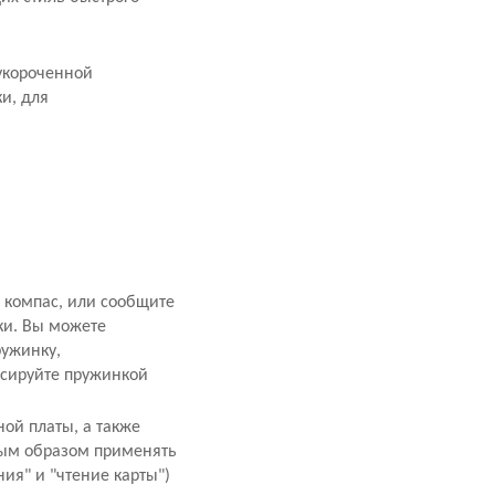
укороченной
и, для
 компас, или сообщите
ки. Вы можете
ружинку,
ксируйте пружинкой
ой платы, а также
ным образом применять
ия" и "чтение карты")