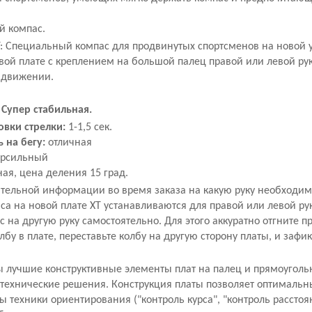
й компас.
T: Специальный компас для продвинутых спортсменов на новой 
вой плате с креплением на большой палец правой или левой рук
 движении.
 Супер стабильная.
овки стрелки:
1-1,5 сек.
 на бегу:
отличная
ерсильный
ая, цена деления 15 град.
ительной информации во время заказа на какую руку необходим
а на новой плате XT устанавливаются для правой или левой ру
с на другую руку самостоятельно. Для этого аккуратно отгните п
у в плате, переставьте колбу на другую сторону платы, и зафи
ы лучшие конструктивные элементы плат на палец и прямоугольн
технические решения. Конструкция платы позволяет оптималь
 техники ориентирования ("контроль курса", "контроль расстоян