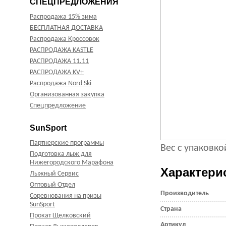
СПЕЦПРЕДЛОЖЕНИЯ
Распродажа 15% зима
БЕСПЛАТНАЯ ДОСТАВКА
Распродажа Кроссовок
РАСПРОДАЖА KASTLE
РАСПРОДАЖА 11.11
РАСПРОДАЖА KV+
Распродажа Nord Ski
Организованная закупка
Спецпредложение
SunSport
Партнерские программы
Вес с упаковкой
Подготовка лыж для
Нижегородского Марафона
Характери
Лыжный Сервис
Оптовый Отдел
Производитель
Соревнования на призы
SunSport
Страна
Прокат Щелковский
Артикул