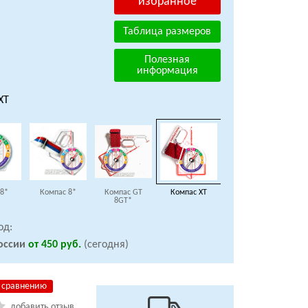
избранное
Таблица размеров
Полезная
информация
XT
 8*
Компас 8*
Компас GT
Компас XT
8GT*
од:
оссии
от 450 руб.
(сегодня)
 сравнению
добавить отзыв