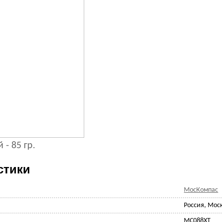
 - 85 гр.
стики
МосКомпас
Россия, Мос
MC088XT