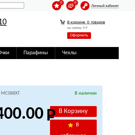
0
0
Личный кабинет
10
В корзине
0
товаров
на сумму:
0
Р
Оформить
Очки
Парафины
Чехлы
: MC088XT
В наличии
400.00
В