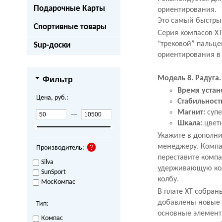
Подарочные Карты
ориентирования.
Это самый быстры
Спортивные товары
Серия компасов X
"трековой” пальце
Sup-доски
ориентирования в
Модель 8. Радуга.
Фильтр
Время устан
Цена, руб.:
Стабильность
Магнит:
суп
—
Шкала:
цветн
Укажите в дополн
менеджеру. Компас
Производитель:
переставите компа
Silva
удерживающую колб
SunSport
колбу.
МосКомпас
В плате XT собран
добавлены новые 
Тип:
основные элементы
Компас