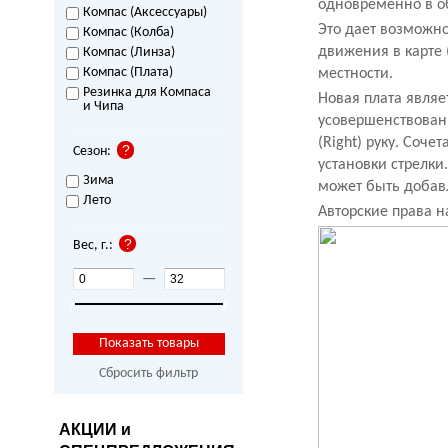
одновременно в об
Компас (Аксессуары)
Это дает возможн
Компас (Колба)
движения в карте 
Компас (Линза)
Компас (Плата)
местности.
Резинка для Компаса
Новая плата являе
и Чипа
усовершенствовани
(Right) руку. Соч
Сезон:
установки стрелки
Зима
может быть добавл
Лето
Авторские права 
Вес, г.:
—
Сбросить фильтр
АКЦИИ и