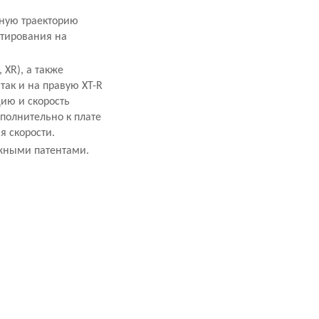
нную траекторию
нтирования на
 XR), а также
так и на правую XT-R
цию и скорость
полнительно к плате
я скорости.
жными патентами.