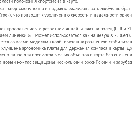
ласти положения спортсмена в карте.
ость спортсмену точно и надежно реализовывать любую выбра
(трек), что приводит к увеличению скорости и надежности орие
тся продолжением и развитием линейки плат на палец (L, R и XL,
ем линейки GT. Может использоваться как на левую XT-L (Left), 
етается со всеми моделями колб, имеющих различную стабилиза
. Улучшена эргономика платы для держания компаса и карты. До
ена линза для просмотра мелких объектов в карте без снижени
на новый компас защищены несколькими российскими и зарубе