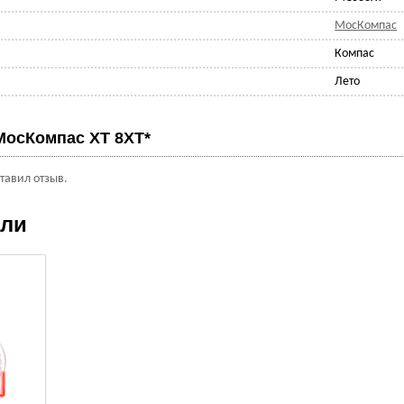
МосКомпас
Компас
Лето
МосКомпас XT 8XT*
ставил отзыв.
ели