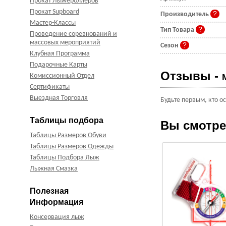
Прокат Лыжероллеров
Прокат Supboard
Производитель
Мастер-Классы
Тип Товара
Проведение соревнований и
массовых мероприятий
Сезон
Клубная Программа
Подарочные Карты
Отзывы -
Комиссионный Отдел
Сертификаты
Выездная Торговля
Будьте первым, кто о
Таблицы подбора
Вы смотр
Таблицы Размеров Обуви
Таблицы Размеров Одежды
Таблицы Подбора Лыж
Лыжная Смазка
Полезная
Информация
Консервация лыж