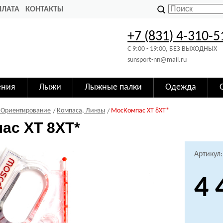
ПЛАТА
КОНТАКТЫ
+7 (831) 4-310-5
C 9:00 - 19:00, БЕЗ ВЫХОДНЫХ
sunsport-nn@mail.ru
ения
Лыжи
Лыжные палки
Одежда
 Ориентирование
Компаса, Линзы
МосКомпас XT 8XT*
ас XT 8XT*
Артикул
4 