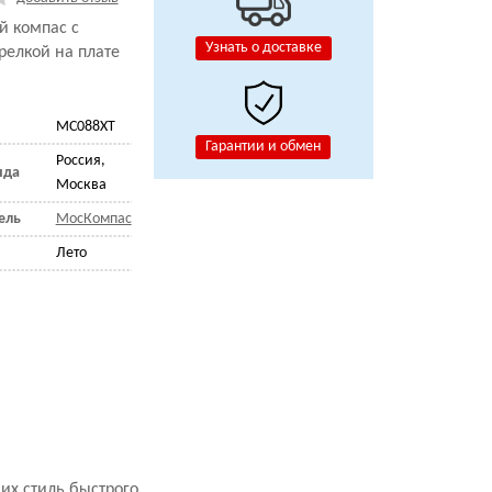
й компас с
Узнать о доставке
релкой на плате
MC088XT
Гарантии и обмен
Россия,
нда
Москва
ель
МосКомпас
Лето
их стиль быстрого