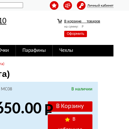
Личный кабинет
10
В корзине
товаров
на сумму:
Р
Оформить
Очки
Парафины
Чехлы
га)
га)
: MC08
В наличии
650.00
В