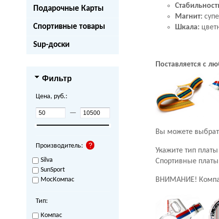
Стабильность
Подарочные Карты
Магнит:
суп
Спортивные товары
Шкала:
цветн
Sup-доски
Поставляется с л
Фильтр
Цена, руб.:
—
Вы можете выбрат
Производитель:
Укажите тип плат
Silva
Спортивные платы
SunSport
МосКомпас
ВНИМАНИЕ! Компас 
Тип:
Компас