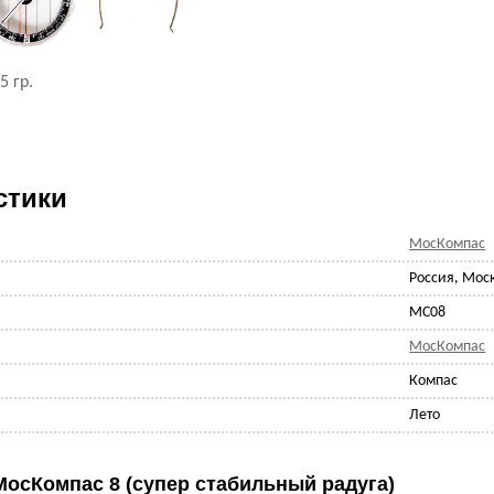
5 гр.
стики
МосКомпас
Россия, Мос
MC08
МосКомпас
Компас
Лето
МосКомпас 8 (супер стабильный радуга)