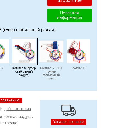
избранное
Полезная
информация
8 (супер стабильный радуга)
 8
Компас 8 (супер
Компас GT 8GT
Компас XT
стабильный
(супер
радуга)
стабильный
радуга)
 сравнению
добавить отзыв
 компас радуга.
Узнать о доставке
 стрелка.