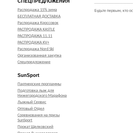
СПЕЦПРЕДЛОЖЕНИЯ
Распродажа 15% зима
Будьте первым, кто о
БЕСПЛАТНАЯ ДОСТАВКА
Распродажа Кроссовок
РАСПРОДАЖА KASTLE
РАСПРОДАЖА 11.11
РАСПРОДАЖА KV+
Распродажа Nord Ski
Организованная закупка
Спецпредложение
SunSport
Партнерские программы
Подготовка лыж для
Нижегородского Марафона
Лыжный Сервис
Оптовый Отдел
Соревнования на призы
SunSport
Прокат Щелковский