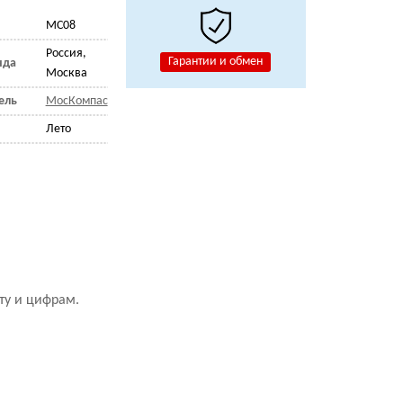
MC08
Россия,
Гарантии и обмен
нда
Москва
ель
МосКомпас
Лето
ту и цифрам.