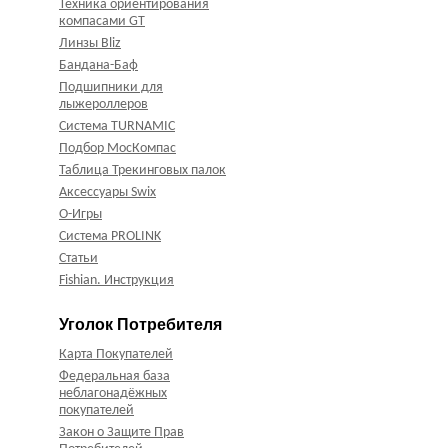
Техника ориентирования
компасами GT
Линзы Bliz
Бандана-Баф
Подшипники для
лыжероллеров
Система TURNAMIC
Подбор МосКомпас
Таблица Трекинговых палок
Аксессуары Swix
О-Игры
Система PROLINK
Статьи
Fishian. Инструкция
Уголок Потребителя
Карта Покупателей
Федеральная база
неблагонадёжных
покупателей
Закон о Защите Прав