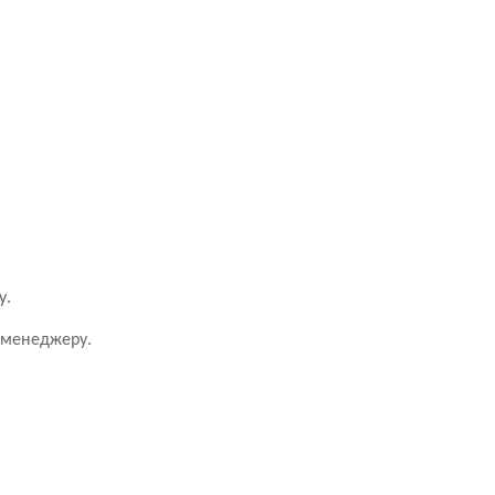
у.
 менеджеру.