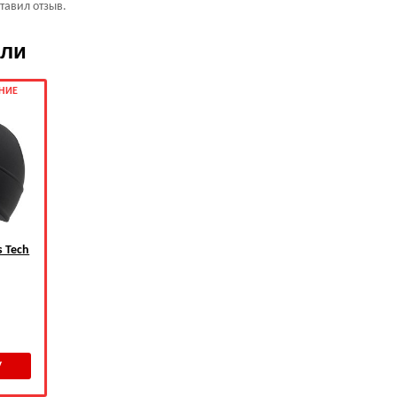
ставил отзыв.
ели
НИЕ
s Tech
.