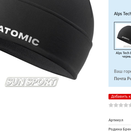
Alps Tec
Alps Tech 
черн
Ваш гор
Почта Р
Добавить к
Артикул
Родина Бре