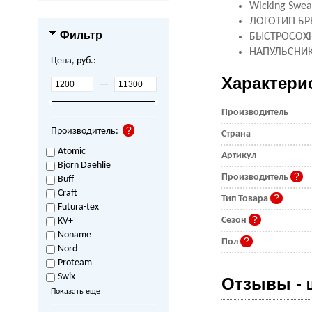
Wicking Swea
ЛОГОТИП Б
Фильтр
БЫСТРОСОХ
НАПУЛЬСНИК
Цена, руб.:
Характери
—
Производитель
Производитель:
Страна
Atomic
Артикул
Bjorn Daehlie
Производитель
Buff
Craft
Тип Товара
Futura-tex
Сезон
KV+
Noname
Пол
Nord
Proteam
Swix
Отзывы -
Показать еще