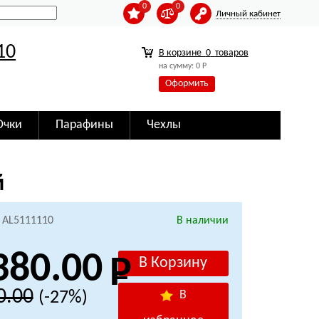
0
0
Личный кабинет
10
В корзине
0
товаров
на сумму:
0
Р
Оформить
Очки
Парафины
Чехлы
й
: AL5111110
В наличии
380.00
0.00
(-27%)
В