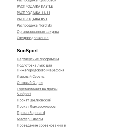
Распродажа Кроссовок
РАСПРОДАЖА KASTLE
РАСПРОДАЖА 11.11
РАСПРОДАЖА KV+
Распродажа Nord Ski
Организованная закупка
Спецпредложение
SunSport
Партнерские программы
Подготовка лыж для
Нижегородского Марафона
Лыжный Сервис
Оптовый Отдел
Соревнования на призы
SunSport
Прокат Щелковский
Прокат Лыжероллеров
Прокат Supboard
Мастер-Классы
Проведение соревнований и