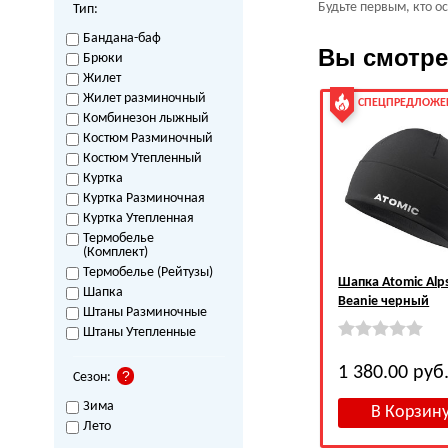
Будьте первым, кто о
Тип:
Бандана-баф
Вы смотр
Брюки
Жилет
Жилет разминочный
СПЕЦПРЕДЛОЖЕ
Комбинезон лыжный
Костюм Разминочный
Костюм Утепленный
Куртка
Куртка Разминочная
Куртка Утепленная
Термобелье
(Комплект)
Термобелье (Рейтузы)
Шапка Atomic Alp
Шапка
Beanie черный
Штаны Разминочные
Штаны Утепленные
1 380.00
руб
Сезон:
Зима
Лето