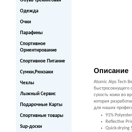
Обувь Трекинговая
Одежда
Очки
Парафины
Спортивное
Ориентирование
Спортивное Питание
Описание
Сумки,Рюкзаки
Atomic Alps Tech 
Чехлы
быстросохнущего с
Лыжный Сервис
сухость кожи во в
которая разработа
Подарочные Карты
для наших профес
91% Polyester
Спортивные товары
Reflective Pr
Sup-доски
Quick-drying 