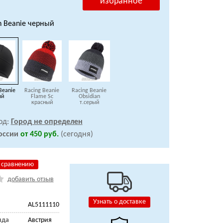
избранное
h Beanie черный
Beanie
Racing Beanie
Racing Beanie
ый
Flame Sc
Obsidian
красный
т.серый
од:
Город не определен
оссии
от 450 руб.
(сегодня)
 сравнению
добавить отзыв
Узнать о доставке
AL5111110
нда
Австрия