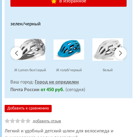
В избранное
зелен/черный
JR Lumen бел/серый
JR голуб/черный
белый
б
Ваш город:
Город не определен
Почта России
от 450 руб.
(сегодня)
Добавить к сравнению
добавить отзыв
Легкий и удобный детский шлем для велосипеда и