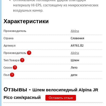
Оптимальное поглощение ударов благодаря
материалу Hi-EPS, состоящему из микроскопических
воздушных камер.
Характеристики
Производитель
Alpina
Страна
Словения
Артикул
A9761.82
Производитель
Alpina
Тип Товара
Шлем
Сезон
Лето
Пол
дети
Отзывы -
Шлем велосипедный Alpina JR
Pico син/красный
Оставить отзыв