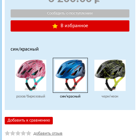
В избранное
син/красный
розов/бирюзовый
син/красный
черн/неон
Добавить к сравнению
добавить отзыв