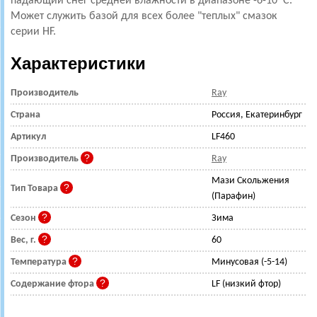
падающий снег средней влажности в диапазоне -6-10*С.
Может служить базой для всех более "теплых" смазок
серии HF.
Характеристики
Производитель
Ray
Страна
Россия, Екатеринбург
Артикул
LF460
Производитель
Ray
Мази Скольжения
Тип Товара
(Парафин)
Сезон
Зима
Вес, г.
60
Температура
Минусовая (-5-14)
Содержание фтора
LF (низкий фтор)