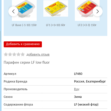
LF Base (-1-10) 150г
LF1 (+1+10) 60г
LF2 (+3-3) 150г
Добавить к сравнению
добавить отзыв
Парафин
серии LF low fluor
Артикул
LF460
Родина Бренда
Россия, Екатеринбург
Производитель
Ray
Сезон
Зима
Содержание фтора
LF (низкий фтор)