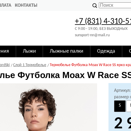
ПЛАТА
КОНТАКТЫ
+7 (831) 4-310-5
C 9:00 - 19:00, БЕЗ ВЫХОДНЫХ
sunsport-nn@mail.ru
ения
Лыжи
Лыжные палки
Одежда
ordSki
Слой 1 Термобелье
Термобелье Футболка Moax W Race SS ярко к
лье Футболка Moax W Race S
Артикул
размер 
S
2 