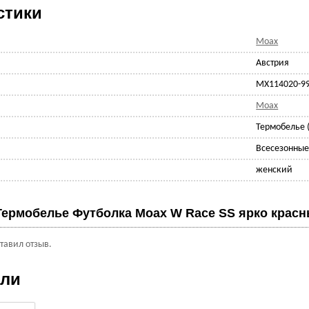
стики
Moax
Австрия
MX114020-9
Moax
Термобелье 
Всесезонны
женский
Термобелье Футболка Moax W Race SS ярко крас
ставил отзыв.
ели