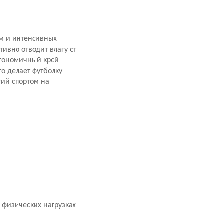
ом и интенсивных
ивно отводит влагу от
ргономичный крой
о делает футболку
тий спортом на
 физических нагрузках