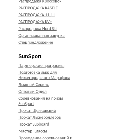
Распродажа Кроссовок
РАСПРОДАЖА KASTLE
РАСПРОДАЖА 11.11
РАСПРОДАЖА KV+
Распродажа Nord Ski
Организованная закупка
Спецпредложение
SunSport
Партнерские программы
Подготовка лыж для
Нижегородского Марафона
Лыжный Сервис
Оптовый Отдел
Соревнования на призы
SunSport
Прокат Щелковский
Прокат Лыжероллеров
Прокат Supboard
Мастер-Классы
Проведение соревнований и