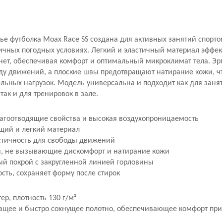
ье футболка Moax Race SS создана для активных занятий спорт
ичных погодных условиях. Легкий и эластичный материал эффект
хнет, обеспечивая комфорт и оптимальный микроклимат тела. Э
ду движений, а плоские швы предотвращают натирание кожи, чт
льных нагрузок. Модель универсальна и подходит как для заня
так и для тренировок в зале.
агоотводящие свойства и высокая воздухопроницаемость
щий и легкий материал
стичность для свободы движений
, не вызывающие дискомфорт и натирание кожи
й покрой с закругленной линией горловины
сть, сохраняет форму после стирок
ер, плотность 130 г/м²
ащее и быстро сохнущее полотно, обеспечивающее комфорт при