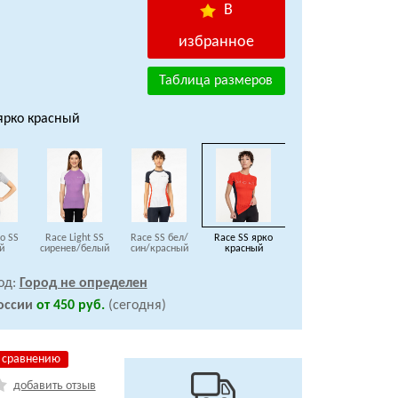
В
избранное
Таблица размеров
 ярко красный
ro SS
Race Light SS
Race SS бел/
Race SS ярко
й
сиренев/белый
син/красный
красный
од:
Город не определен
оссии
от 450 руб.
(сегодня)
 сравнению
добавить отзыв