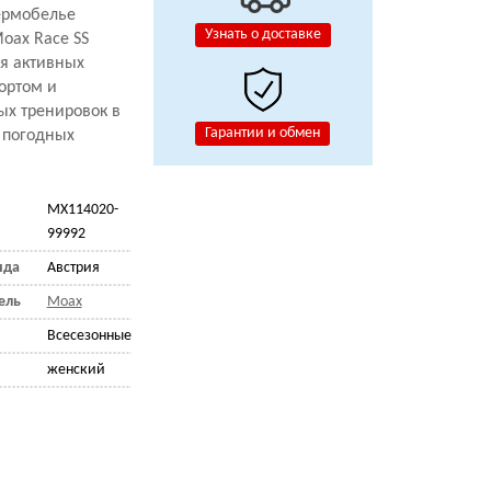
ермобелье
Узнать о доставке
oax Race SS
я активных
ортом и
ых тренировок в
Гарантии и обмен
 погодных
MX114020-
99992
нда
Австрия
ель
Moax
Всесезонные
женский