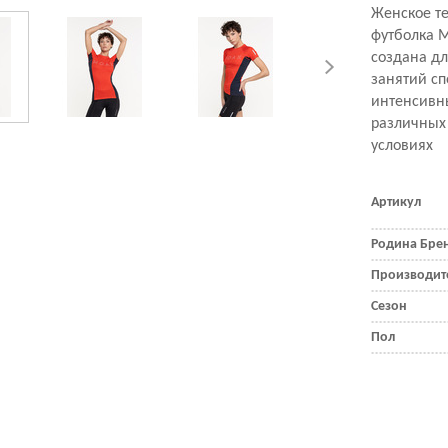
Женское т
футболка M
создана дл
занятий сп
интенсивн
различных
условиях
Артикул
Родина Бре
Производит
Сезон
Пол