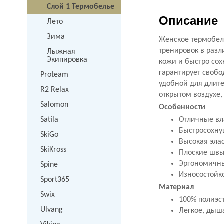
Слой 1 Термобелье
Описание
Лето
Зима
Женское термобел
тренировок в разл
Лыжная
Экипировка
кожи и быстро со
гарантирует свобо
Proteam
удобной для длите
R2 Relax
открытом воздухе, 
Salomon
Особенности
Satila
Отличные вл
Быстросохну
SkiGo
Высокая эла
SkiKross
Плоские швы
Эргономичны
Spine
Износостойко
Sport365
Материал
Swix
100% полиэст
Ulvang
Легкое, дыш