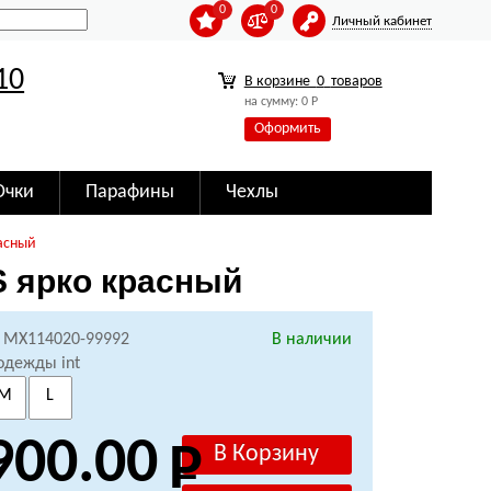
0
0
Личный кабинет
10
В корзине
0
товаров
на сумму:
0
Р
Оформить
Очки
Парафины
Чехлы
расный
S ярко красный
: MX114020-99992
В наличии
одежды int
M
L
900.00