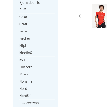
Bjorn daehlie
Buff
Coxa
Craft
Eisbar
Fischer
Kilpi
KinetixX
KV+
Lillsport
Moax
Noname
Nord
NordSki
Аксессуары