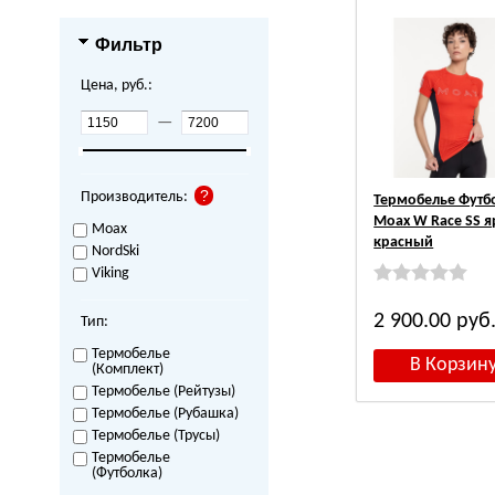
Фильтр
Цена, руб.:
—
Производитель:
Термобелье Футб
Moax W Race SS я
Moax
красный
NordSki
Viking
2 900.00
руб
Тип:
Термобелье
(Комплект)
Термобелье (Рейтузы)
Термобелье (Рубашка)
Термобелье (Трусы)
Термобелье
(Футболка)