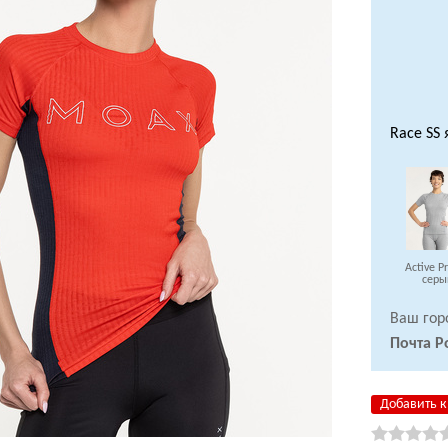
Race SS
Active P
серы
Ваш гор
Почта Р
Добавить к