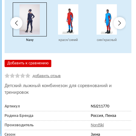
Navy
красн/синий
син/красный
Добавить к сравнению
добавить отзыв
Детский л
ыжный комбинезон для соревнований и
тренировок
Артикул
NSJ211770
Родина Бренда
Россия, Пенза
Производитель
NordSki
Сезон
Зима