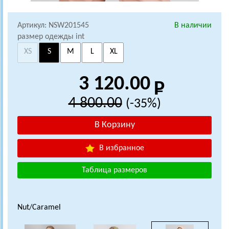
Артикул: NSW201545
В наличии
размер одежды int
XS
S
M
L
XL
3 120.00
4 800.00
(-35%)
В избранное
Таблица размеров
Nut/Caramel