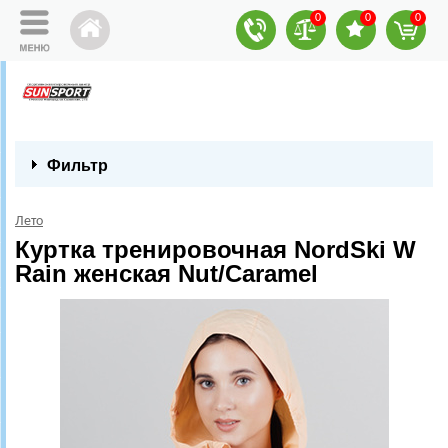
0
0
0
Фильтр
Лето
Куртка тренировочная NordSki W
Rain женская Nut/Caramel