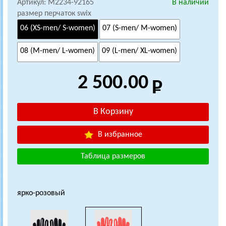
Артикул: M2234-92165
В наличии
размер перчаток swix
06 (XS-men/ S-women)
07 (S-men/ M-women)
08 (M-men/ L-women)
09 (L-men/ XL-women)
2 500.00
В избранное
Таблица размеров
ярко-розовый