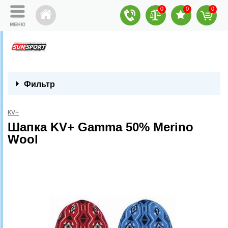
0
0
0
Фильтр
KV+
Шапка KV+ Gamma 50% Merino
Wool