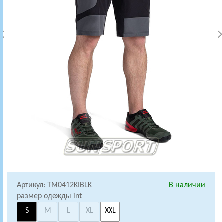
Артикул: TM0412KIBLK
В наличии
размер одежды int
S
M
L
XL
XXL