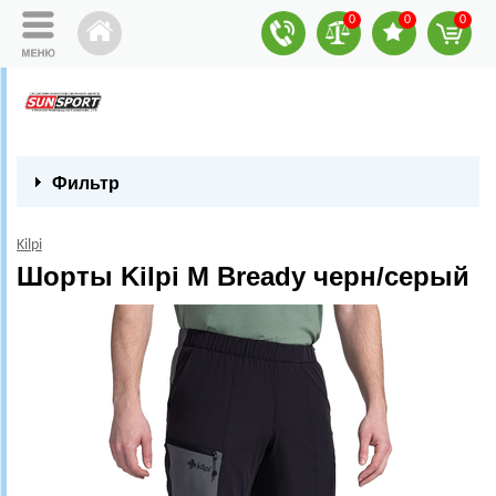
0
0
0
Фильтр
Kilpi
Шорты Kilpi M Bready черн/серый