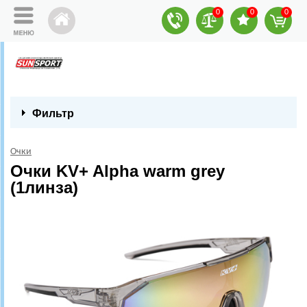
0
0
0
Фильтр
Очки
Очки KV+ Alpha warm grey
(1линза)