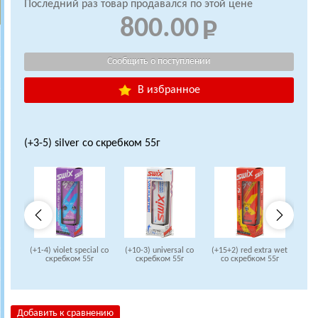
Последний раз товар продавался по этой цене
800.00
В избранное
(+3-5) silver со скребком 55г
(+1-4) violet special со
(+10-3) universal со
(+15+2) red extra wet
(+2-
скребком 55г
скребком 55г
со скребком 55г
Добавить к сравнению