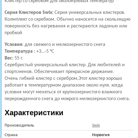
Клистер со скребком для околонулевых температур
Серия Клистеров Swix:
Серия универсальных клистеров.
Колмплект со скребком. Обычно наносится на скользящую
поверхность без нагревания и растираются ладонью или
пробкой
Условия
: для свежего и мелкозернистого снега
Температура :
+3...-5 °С
Вес:
55 г.
Серебристый универсальный клистер. Для любителей и
спортсменов. Обеспечивает прекрасное держание.
Очень гибкий клистер с серебром,Этот клистер хорошо
работает в температурном диапазоне около нуля, когда
условия могут меняться от крупнозернистого влажного
перерожденного снега до мокрого мелкозернистого снега.
Характеристики
Производитель
Swix
Страна
Норвегия