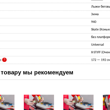
Лыжи бегов
Зима
940
Skate (Конь
без платфор
Universal
X-STIFF (Оче
ер
172 — 192 см
 товару мы рекомендуем