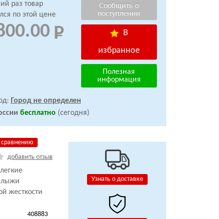
ий раз товар
лся по этой цене
800.00
В
избранное
Полезная
информация
од:
Город не определен
оссии
бесплатно
(сегодня)
 сравнению
добавить отзыв
легкие
Узнать о доставке
 лыжи
ой жесткости
408883