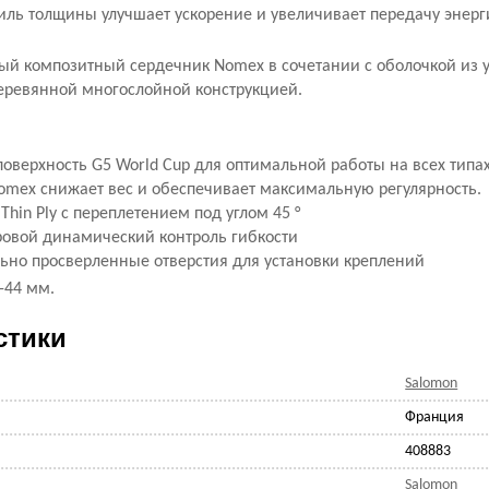
иль толщины улучшает ускорение и увеличивает передачу энерг
ый композитный сердечник Nomex в сочетании с оболочкой из 
деревянной многослойной конструкцией.
поверхность G5
World Cup для оптимальной работы на всех типах
omex снижает вес и обеспечивает максимальную регулярность.
Thin Ply с переплетением под углом 45 °
овой динамический контроль гибкости
ьно просверленные отверстия для установки креплений
3-44 мм.
стики
Salomon
Франция
408883
Salomon