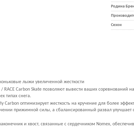
Родина Бре
Производит
Сезон
 коньковые лыжи увеличенной жесткости
/ RACE Carbon Skate позволяют вывести ваших соревнований н
ех типах снега.
Ply Carbon оптимизирует жесткость на кручение для более эффе
ичении прижимной силы, а сбалансированный развал улучшает 
наконечник и хвост, связанные с сердечником Nomex, обеспечи