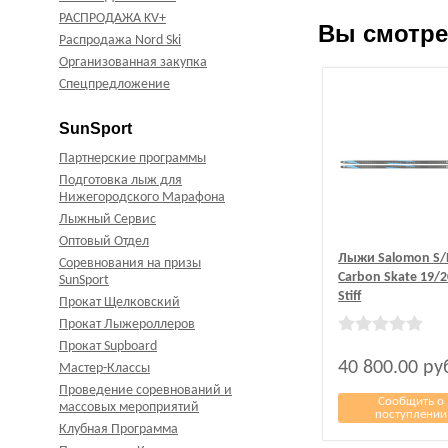
РАСПРОДАЖА KV+
Вы смотр
Распродажа Nord Ski
Организованная закупка
Спецпредложение
SunSport
Партнерские программы
Подготовка лыж для
Нижегородского Марафона
Лыжный Сервис
Оптовый Отдел
Лыжи Salomon S/
Соревнования на призы
Carbon Skate 19/2
SunSport
Stiff
Прокат Щелковский
Прокат Лыжероллеров
Прокат Supboard
40 800.00
ру
Мастер-Классы
Проведение соревнований и
Сообщить о
массовых мероприятий
поступлении
Клубная Программа