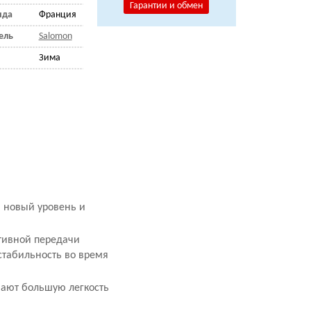
Гарантии и обмен
нда
Франция
ель
Salomon
Зима
а новый уровень и
ктивной передачи
стабильность во время
вают большую легкость