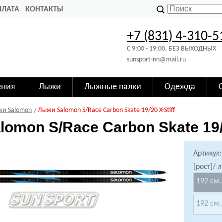
ПЛАТА
КОНТАКТЫ
+7 (831) 4-310-5
C 9:00 - 19:00, БЕЗ ВЫХОДНЫХ
sunsport-nn@mail.ru
ения
Лыжи
Лыжные палки
Одежда
и Salomon
Лыжи Salomon S/Race Carbon Skate 19/20 X-Stiff
omon S/Race Carbon Skate 19/2
Артикул:
[рост]/ 
192 см.,
192 см.,