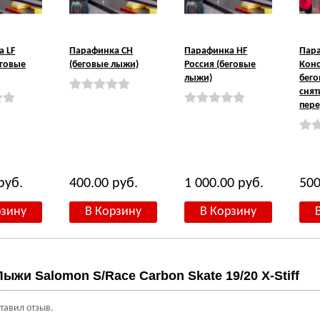
 LF
Парафинка CH
Парафинка HF
Пар
еговые
(беговые лыжи)
Россия (беговые
Кон
лыжи)
бего
снят
пере
руб.
400.00
руб.
1 000.00
руб.
50
Лыжи Salomon S/Race Carbon Skate 19/20 X-Stiff
ставил отзыв.