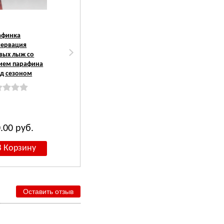
афинка
Подготовка
Подготовка
сервация
Беговых Лыж к
Беговых Лыж к
вых лыж со
Соревнованиям с
Соревнованиям с
ием парафина
нанесением
нанесением
д сезоном
Порошка
Порошка Россия
иностранного
производства
0.00
руб.
3 500.00
руб.
2 500.00
руб.
Оставить отзыв