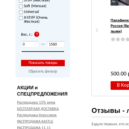
STIFF (Жесткая)
Soft (Мягкая)
Universal
X-STIFF (Очень
Парафинка
Жесткая)
Россия (б
лыжи)
Вес, г.:
—
Сбросить фильтр
500.00
АКЦИИ и
СПЕЦПРЕДЛОЖЕНИЯ
Распродажа 15% зима
Отзывы -
БЕСПЛАТНАЯ ДОСТАВКА
Распродажа Кроссовок
РАСПРОДАЖА KASTLE
Будьте первым, кто о
РАСПРОДАЖА 11.11