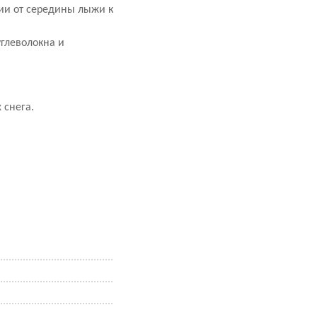
ии от середины лыжи к
углеволокна и
 снега.