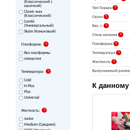
(Классический с
насечкой)
Тип Товара
Classic wax
(Классический)
Сезон
Combi
(Универсальный)
Вес, г.
Skate (Коньковый)
Стиль катания
Платформа
Платформа:
без платформы
Температура
отверстия
Жесткость
Выпускаемый разм
Температура:
Cold
К данному
H-Plus
Plus
Universal
Жесткость:
Junior
Medium (Средняя)