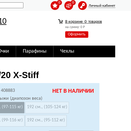
0
0
Личный кабинет
10
В корзине
0
товаров
на сумму:
0
Р
Оформить
Очки
Парафины
Чехлы
0 X-Stiff
 408883
НЕТ В НАЛИЧИИ
лыжи (диапозон веса)
 (97-115 кг)
192 см., (105-124 кг)
 (99-116 кг)
192 см., (95-112 кг)