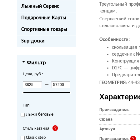
Треугольный проф
Лыжный Сервис
концам.
Подарочные Карты
Сверхлегкий сотов
стекловолокна и 
Спортивные товары
Особенности:
Sup-доски
скользящая 
сердечник
N
Конструкция 
Фильтр
D2FC — цифр
Цена, руб.:
Предварител
ГЕОМЕТРИЯ
: 44-4
—
Характери
Тип:
Производитель
Лыжи беговые
Страна
Стиль катания:
Артикул
Classic step
Производитель