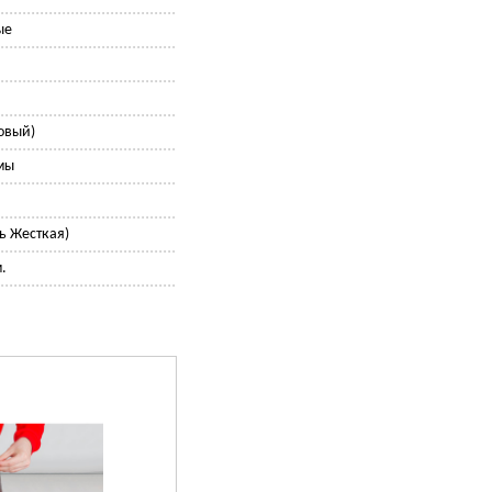
ые
ковый)
мы
нь Жесткая)
.