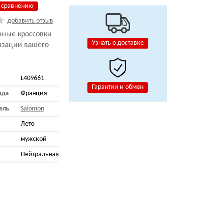
 сравнению
добавить отзыв
чные кроссовки
Узнать о доставке
изации вашего
L409661
Гарантии и обмен
нда
Франция
ель
Salomon
Лето
мужской
Нейтральная