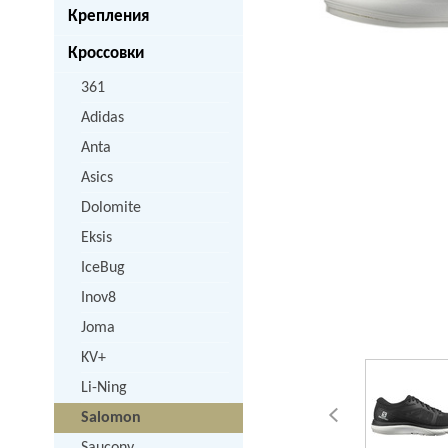
Крепления
Кроссовки
361
Adidas
Anta
Asics
Dolomite
Eksis
IceBug
Inov8
Joma
KV+
Li-Ning
Salomon