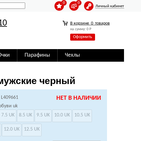
0
0
Личный кабинет
10
В корзине
0
товаров
на сумму:
0
Р
Оформить
Очки
Парафины
Чехлы
 мужские черный
 L409661
НЕТ В НАЛИЧИИ
обуви uk
7.5 UK
8.5 UK
9.5 UK
10.0 UK
10.5 UK
12.0 UK
12.5 UK