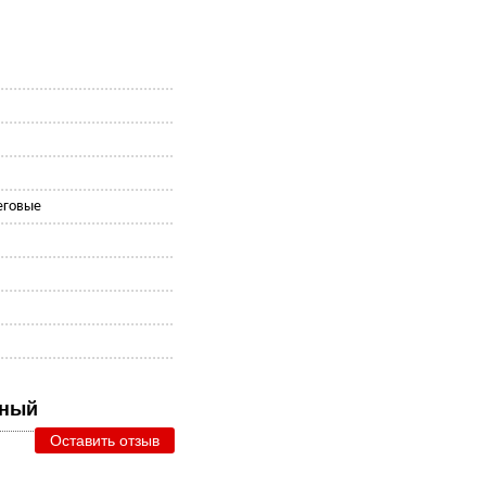
еговые
я
рный
Оставить отзыв