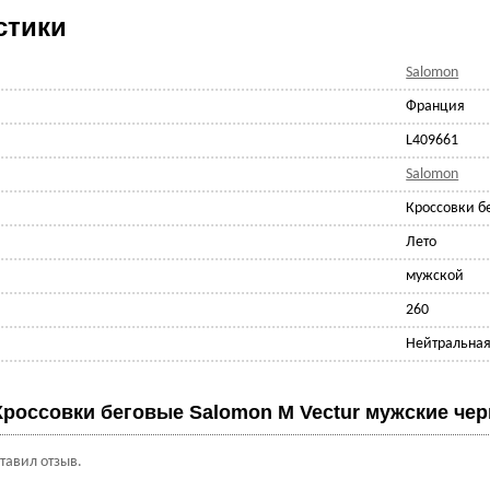
стики
Salomon
Франция
L409661
Salomon
Кроссовки б
Лето
мужской
260
Нейтральна
Кроссовки беговые Salomon M Vectur мужские че
ставил отзыв.