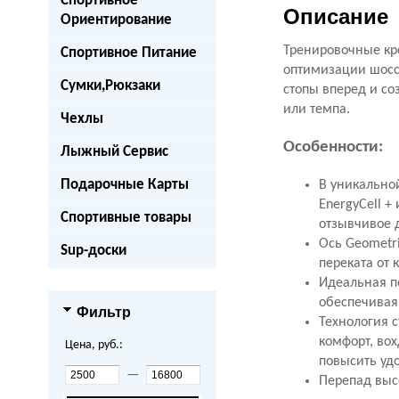
Спортивное
Описание
Ориентирование
Тренировочные кр
Спортивное Питание
оптимизации шосс
Сумки,Рюкзаки
стопы вперед и со
или темпа.
Чехлы
Особенности:
Лыжный Сервис
Подарочные Карты
В уникально
EnergyCell 
Спортивные товары
отзывчивое 
Ось Geometr
Sup-доски
переката от 
Идеальная по
обеспечивая
Фильтр
Технология 
комфорт, во
Цена, руб.:
повысить уд
—
Перепад выс