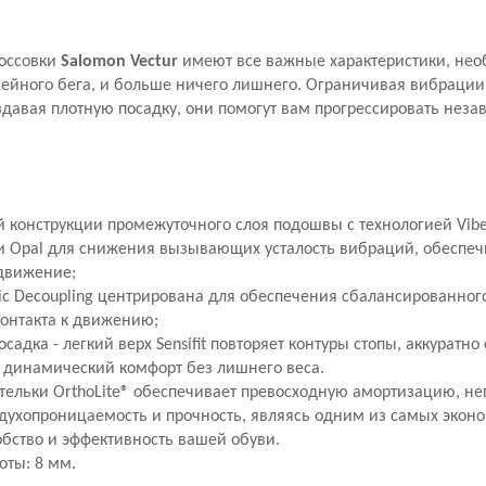
оссовки
Salomon Vectur
имеют все важные характеристики, не
ейного бега, и больше ничего лишнего. Ограничивая вибрации
здавая плотную посадку, они помогут вам прогрессировать нез
й конструкции промежуточного слоя подошвы с технологией Vib
+ и Opal для снижения вызывающих усталость вибраций, обеспеч
движение;
ic Decoupling центрирована для обеспечения сбалансированного
контакта к движению;
садка - легкий верх Sensifit повторяет контуры стопы, аккуратно
 динамический комфорт без лишнего веса.
стельки OrthoLite® обеспечивает превосходную амортизацию, 
хдухопроницаемость и прочность, являясь одним из самых экон
обство и эффективность вашей обуви.
оты: 8 мм.