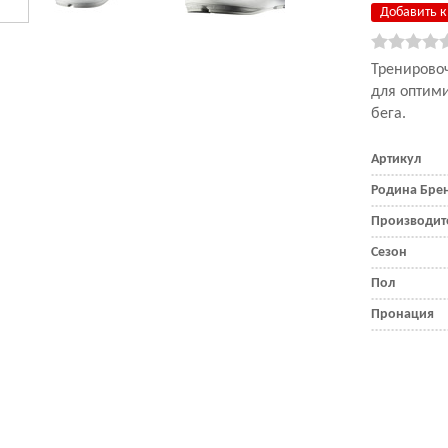
Добавить к
Тренирово
для оптим
бега.
Артикул
Родина Бре
Производит
Сезон
Пол
Пронация