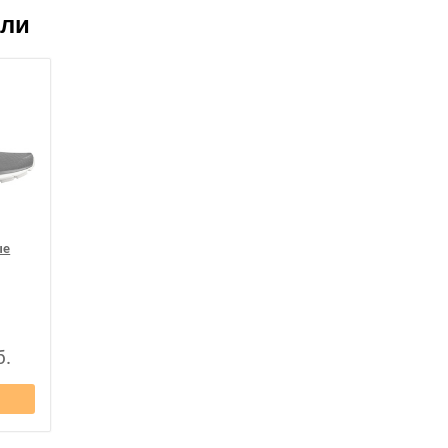
ели
ые
б.