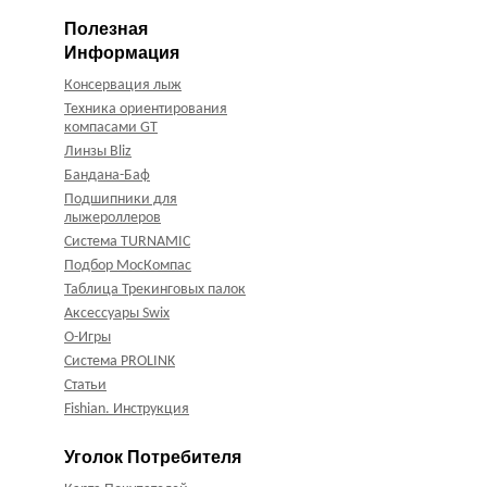
Полезная
Информация
Консервация лыж
Техника ориентирования
компасами GT
Линзы Bliz
Бандана-Баф
Подшипники для
лыжероллеров
Система TURNAMIC
Подбор МосКомпас
Таблица Трекинговых палок
Аксессуары Swix
О-Игры
Система PROLINK
Статьи
Fishian. Инструкция
Уголок Потребителя