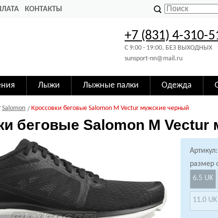
ПЛАТА
КОНТАКТЫ
+7 (831) 4-310-5
C 9:00 - 19:00, БЕЗ ВЫХОДНЫХ
sunsport-nn@mail.ru
ения
Лыжи
Лыжные палки
Одежда
Salomon
Кроссовки беговые Salomon M Vectur мужские черный
ки беговые Salomon M Vectur
Артикул:
размер 
6.5 UK
11.0 UK