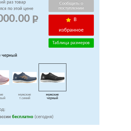
ий раз товар
лся по этой цене
000.00
В
избранное
Таблица размеров
е черный
ие
мужские
мужские
вый
т.синий
черный
од:
оссии
бесплатно
(сегодня)