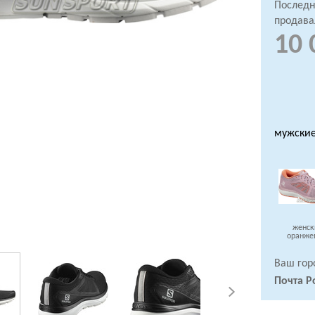
Последн
продава
10 
мужски
женск
оранже
Ваш гор
Почта Р