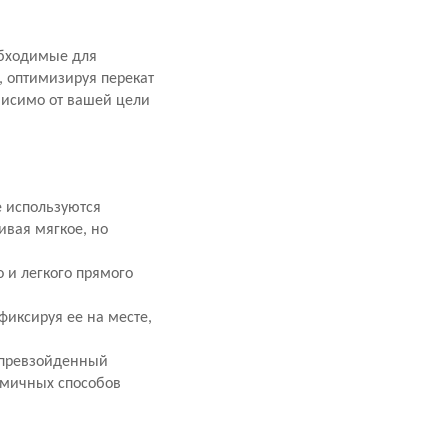
обходимые для
, оптимизируя перекат
ависимо от вашей цели
e используются
ивая мягкое, но
 и легкого прямого
 фиксируя ее на месте,
непревзойденный
омичных способов