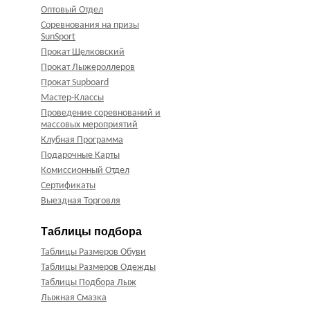
Оптовый Отдел
Соревнования на призы
SunSport
Прокат Щелковский
Прокат Лыжероллеров
Прокат Supboard
Мастер-Классы
Проведение соревнований и
массовых мероприятий
Клубная Программа
Подарочные Карты
Комиссионный Отдел
Сертификаты
Выездная Торговля
Таблицы подбора
Таблицы Размеров Обуви
Таблицы Размеров Одежды
Таблицы Подбора Лыж
Лыжная Смазка