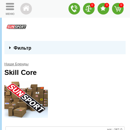
0
0
0
Фильтр
Наши Бренды
Skill Core
арт.: SK1.0